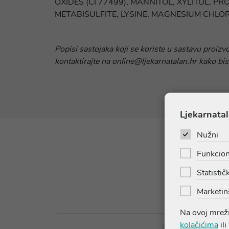
OXIDES (CI 77499), MANNITOL, XYLITOL,
METABISULFITE, LYSINE, MAGNESIUM CHLO
Popisi sastojaka koji se koriste u sastavu proizv
kontaktirajte na online@ljekarnatalan.hr kako bis
Ljekarnatal
Nužni
Funkcion
Statističk
Marketin
Na ovoj mrežn
kolačićima
ili