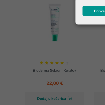
Prihva
(1)
Bioderma Sebium Kerato+
Bi
22,00 €
Dodaj u košaricu