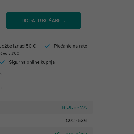
DODAJ U KOŠARICU
rudžbe iznad 50 €
Plaćanje na rate
eć od 5,30€
Sigurna online kupnja
BIODERMA
C027536
raspoloživo