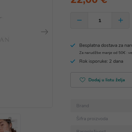
Besplatna dostava za na
Za narudžbe manje od 50€ : v
Rok isporuke: 2 dana
Dodaj u listu želja
Brand
Šifra proizvoda
Raspoloživost