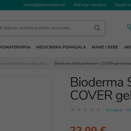
online@ljekarnatalan.hr
Plaćanje i dostava
Savjeti iz
ROMATERAPIJA
MEDICINSKA POMAGALA
MAME I BEBE
AKC
izvodi za dnevnu njegu lica
Bioderma Sebium Kerato+ COVER gel-krem
Bioderma 
COVER ge
0 ocjena
Pi
22,00 €