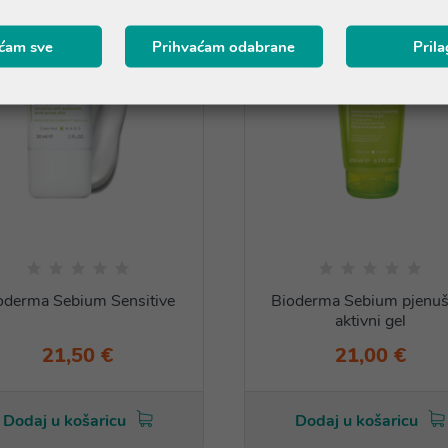
ćam sve
Prihvaćam odabrane
Pril
oderma Sebium Sensitive
Bioderma Sebium pjenuš
aktivni gel
21,50 €
21,00 €
Dodaj u košaricu
Dodaj u košaricu