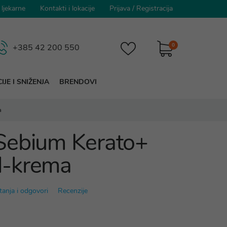
 ljekarne
Kontakti i lokacije
Prijava
/
Registracija
0
+385 42 200 550
IJE I SNIŽENJA
BRENDOVI
a
Sebium Kerato+
l-krema
tanja i odgovori
Recenzije