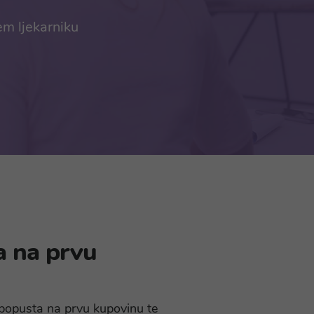
em ljekarniku
a na prvu
% popusta na prvu kupovinu te