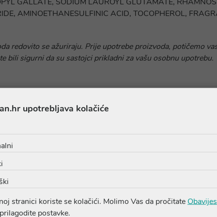
 PROPYL GALLATE, SODIUM LAUROYL GLUTAMATE, RHAMNOS
RIDE, AMINOETHANESULFINIC ACID, TOCOPHEROL, FRAGRA
oda redovito se ažuriraju. Prije upotrebe proizvoda, potičemo vas
te bili sigurni da su sastojci prikladni za vašu osobnu upotrebu.
an.hr upotrebljava kolačiće
alni
Proizvodi iz iste linije
i
ški
oj stranici koriste se kolačići. Molimo Vas da pročitate
Obavijes
 prilagodite postavke.