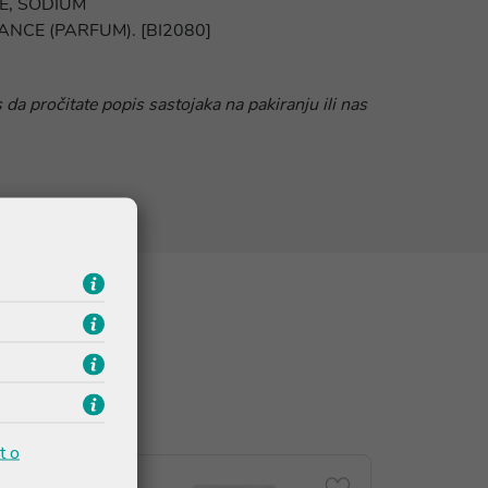
E, SODIUM
NCE (PARFUM). [BI2080]
 da pročitate popis sastojaka na pakiranju ili nas
t o