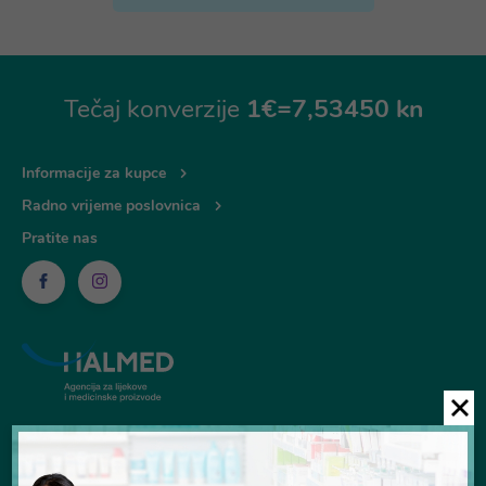
Tečaj konverzije
1€=7,53450 kn
Informacije za kupce
Radno vrijeme poslovnica
Pratite nas