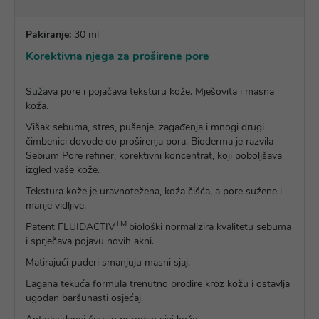
Pakiranje:
30 ml
Korektivna njega za proširene pore
Sužava pore i pojačava teksturu kože. Mješovita i masna
koža.
Višak sebuma, stres, pušenje, zagađenja i mnogi drugi
čimbenici dovode do proširenja pora. Bioderma je razvila
Sebium Pore refiner, korektivni koncentrat, koji poboljšava
izgled vaše kože.
Tekstura kože je uravnotežena, koža čišća, a pore sužene i
manje vidljive.
TM
Patent FLUIDACTIV
biološki normalizira kvalitetu sebuma
i sprječava pojavu novih akni.
Matirajući puderi smanjuju masni sjaj.
Lagana tekuća formula trenutno prodire kroz kožu i ostavlja
ugodan baršunasti osjećaj.