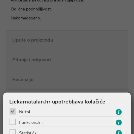
Antioksidansi čuvaju prirodan sjaj kože.
Odlična podnošljivost.
Nekomedogeno.
Upute o proizvodu
Pitanja i odgovori
Recenzije
Ljekarnatalan.hr upotrebljava kolačiće
Nužni
Sastojci
Funkcionalni
Statistički
AQUA/WATER/EAU, METHYL METHACRYLATE