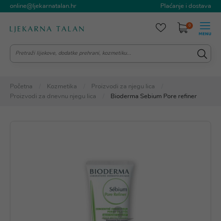
online@ljekarnatalan.hr
Plaćanje i dostava
0
Početna
Kozmetika
Proizvodi za njegu lica
Proizvodi za dnevnu njegu lica
Bioderma Sebium Pore refiner