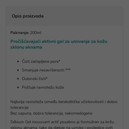
Opis proizvoda
Pakiranje:
200ml
Pročišćavajući aktivni gel za umivanje za kožu
sklonu aknama
Čisti začepljene pore*
Smanjuje nesavršenosti ***
Dubinski čisti*
Poštuje ravnotežu kože
Najbolja ravnoteža između keratolitičke učinkovitosti i dobre
tolerancije
Bez sapuna, dobra tolerancija, nekomedogeno
Sébium Gel moussant actif posebno je formuliran za kožu
sklonu aknama, tako da djeluje na uzroke i posljedice ovih