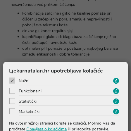
nesavršenosti već prilikom čišćenja:
kombinacija salicilne i glikolne kiseline pomaže pri
čišćenju začepljenih pora, smanjuje nepravilnosti i
poboljšava teksturu kože
cinkov glukonat regulira sjaj
kaprilil/kapril glukozid: blaga baza za čišćenje nježno
čisti, poštujući ravnotežu kože
optimalan pH pomaže u postizanju najboljeg balansa
između efikasnosti i dobre tolerancije.
Ljekarnatalan.hr upotrebljava kolačiće
Upute o proizvodu
Nužni
Funkcionalni
Pitanja i odgovori
Statistički
Marketinški
Recenzije
Na ovoj mrežnoj stranici koriste se kolačići. Molimo Vas da
pročitate
Obavijest o kolačićima
ili prilagodite postavke.