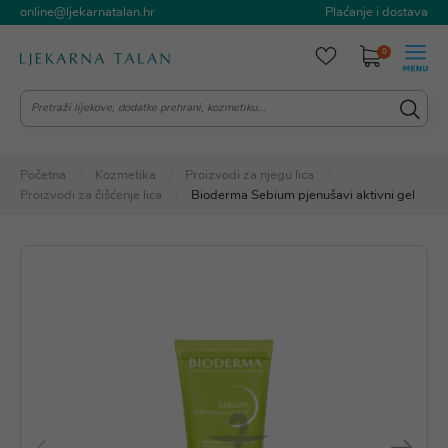
online@ljekarnatalan.hr
Plaćanje i dostava
0
Početna
Kozmetika
Proizvodi za njegu lica
Proizvodi za čišćenje lica
Bioderma Sebium pjenušavi aktivni gel