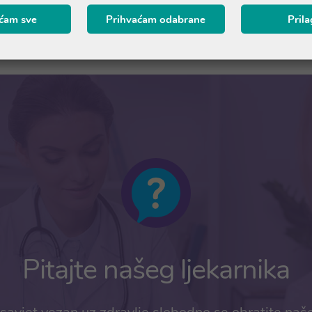
ćam sve
Prihvaćam odabrane
Pril
Pitajte našeg ljekarnika