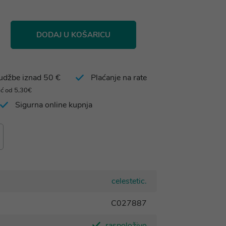
DODAJ U KOŠARICU
rudžbe iznad 50 €
Plaćanje na rate
eć od 5,30€
Sigurna online kupnja
celestetic.
C027887
raspoloživo