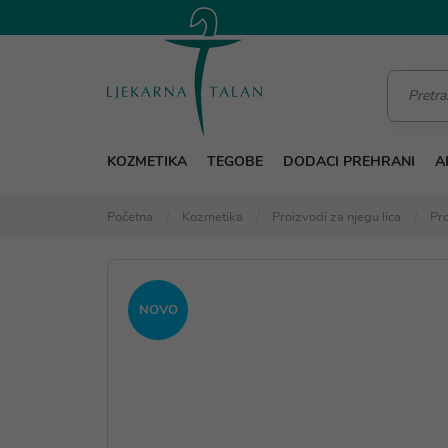
KOZMETIKA
TEGOBE
DODACI PREHRANI
A
Početna
Kozmetika
Proizvodi za njegu lica
Pro
NOVO