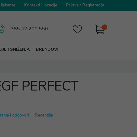
 ljekarne
Kontakti i lokacije
Prijava
/
Registracija
0
+385 42 200 550
IJE I SNIŽENJA
BRENDOVI
c EGF PERFECT
tanja i odgovori
Recenzije