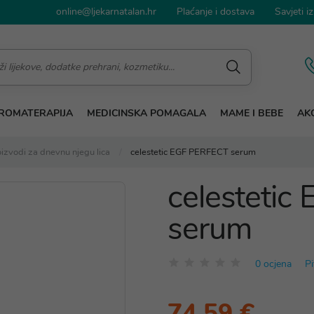
online@ljekarnatalan.hr
Plaćanje i dostava
Savjeti iz
ROMATERAPIJA
MEDICINSKA POMAGALA
MAME I BEBE
AKC
izvodi za dnevnu njegu lica
celestetic EGF PERFECT serum
celesteti
serum
0 ocjena
Pi
74,59 €