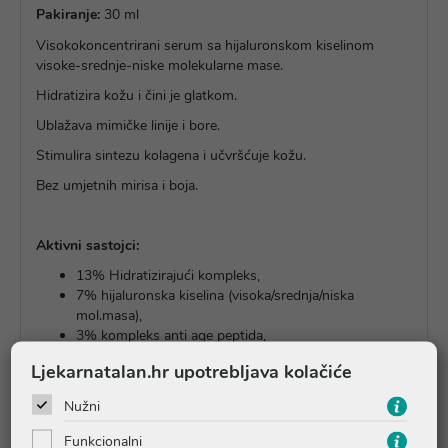
Pakiranje:
30 ml
Visokokoncentrirani serum sa hijaluronskom kiselinom
visoke-srednje-niske molekularne mase.
Hidratizira kožu i čini je glatkom.
Ublažava mimičke linije i bore.
Stimulira sintezu kolagena i učvršćuje kožu.
Bez umjetnih mirisa i boja.
Aktivni sastojci:
13% Hidratizirajući kompleks,
7% hijaluronska kiselina (visoka/srednja/niska
mol.masa),
3% kompleks anti age peptida,
1% prebiotički peptidi
Ljekarnatalan.hr upotrebljava kolačiće
Nužni
Upute o proizvodu
Funkcionalni