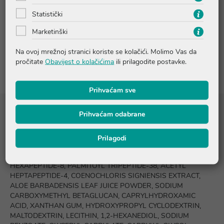
Statistički
Pitanja i odgovori
Marketinški
Na ovoj mrežnoj stranici koriste se kolačići. Molimo Vas da
Recenzije
pročitate
Obavijest o kolačićima
ili prilagodite postavke.
Prihvaćam sve
Prihvaćam odabrane
Sastojci
Prilagodi
AQUA, PROPANEDIOL, GLYCERIN, SODIUM HYALURONATE,
BIOSACCHARIDE GUM-1, TREHALOSE, ACETYL
HEXAPEPTIDE-8, PALMITOYL TRIPEPTIDE-38, ACETYL
HEPTAPEPTIDE-4, COENOCHLORIS SIGNIENSIS EXTRACT,
ALOE BARBADENSIS LEAF JUICE POWDER, SODIUM
CARBOXYMETHYL BETAGLUCAN, CAPRYLHYDROXAMIC
ACID, XANTHAN GUM, HYDROXYPROPYL CYCLODEXTRIN,
MALTODEXTRIN, LECITHIN, 1,2-HEXANEDIOL, SODIUM