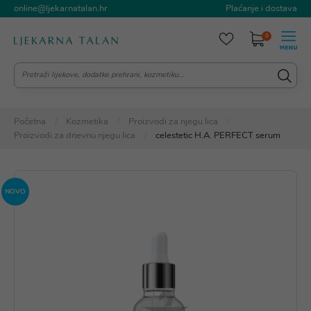
online@ljekarnatalan.hr
Plaćanje i dostava
0
Početna
Kozmetika
Proizvodi za njegu lica
Proizvodi za dnevnu njegu lica
celestetic H.A. PERFECT serum
NOVO