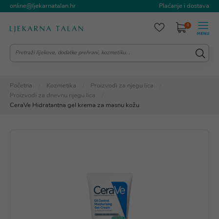
online@ljekarnatalan.hr
Plaćanje i dostava
0
Početna
Kozmetika
Proizvodi za njegu lica
Proizvodi za dnevnu njegu lica
CeraVe Hidratantna gel krema za masnu kožu