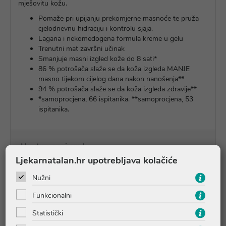
mješovitu kožu.
Pomaže pri upijanju prekomjerne masnoće te pruža
cjelodnevnu hidraciju i kontrolu sjaja.
Lagana i nekomedogena formula kreme u gelu
Trenutni mat završni učinak
Smanjuje masni izgled kože do 8 sati*​
86 % potrošača slaže se da koža izgleda MANJE
masno tijekom cijelog dana nakon nanošenja**​
94 % potrošača slaže se da koža izgleda zdravije**​
*samoprocjena, 66 ispitanika. **samoprocjena, 53
ispitanika.
Upute o proizvodu
Ljekarnatalan.hr upotrebljava kolačiće
Nužni
Pitanja i odgovori
Funkcionalni
Recenzije
Statistički