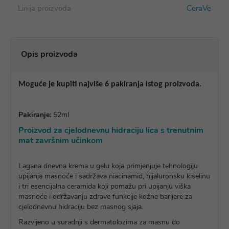
Linija proizvoda
CeraVe
Opis proizvoda
Moguće je kupiti najviše 6 pakiranja istog proizvoda.
Pakiranje:
52ml
Proizvod za cjelodnevnu hidraciju lica s trenutnim
mat završnim učinkom
Lagana dnevna krema u gelu koja primjenjuje tehnologiju
upijanja masnoće i sadržava niacinamid, hijaluronsku kiselinu
i tri esencijalna ceramida koji pomažu pri upijanju viška
masnoće i održavanju zdrave funkcije kožne barijere za
cjelodnevnu hidraciju bez masnog sjaja.
Razvijeno u suradnji s dermatolozima za masnu do