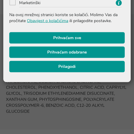
Marketinški
Na ovoj mrežnoj stranici koriste se kolačići. Molimo Vas da
pročitate
Obavijest o kolačićima
ili prilagodite postavke.
Sastojci
Prihvaćam sve
AQUA / WATER / EAU, NIACINAMIDE, GLYCERIN, CETEARYL
ISONONANOATE, C14-22 ALCOHOLS, ISOPROPYL
Prihvaćam odabrane
MYRISTATE, ZEA MAYS STARCH / CORN STARCH, CERAMIDE
NP, CERAMIDE AP, CERAMIDE EOP, CARBOMER, CETEARYL
Prilagodi
ALCOHOL, BEHENTRIMONIUM METHOSULFATE, TRIETHYL
CITRATE, SILICA, SODIUM HYDROXIDE, SODIUM
HYALURONATE, SODIUM LAUROYL LACTYLATE,
CHOLESTEROL, PHENOXYETHANOL, CITRIC ACID, CAPRYLYL
GLYCOL, TRISODIUM ETHYLENEDIAMINE DISUCCINATE,
XANTHAN GUM, PHYTOSPHINGOSINE, POLYACRYLATE
CROSSPOLYMER-6, BENZOIC ACID, C12-20 ALKYL
GLUCOSIDE