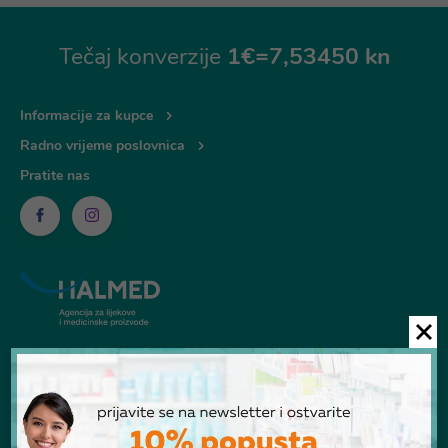
Tečaj konverzije
1€=7,53450 kn
Informacije za kupce
Radno vrijeme poslovnica
Pratite nas
© Ljekarna Talan 2026