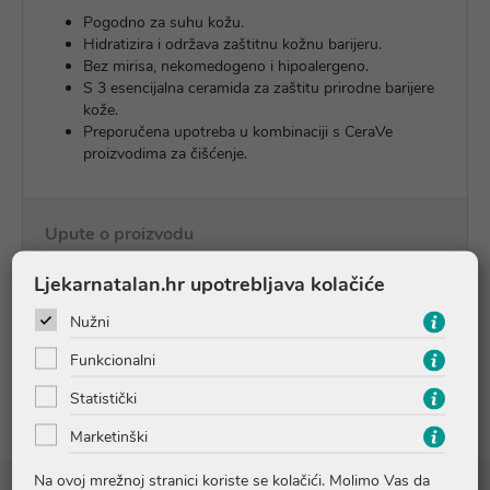
Pogodno za suhu kožu.
Hidratizira i održava zaštitnu kožnu barijeru.
Bez mirisa, nekomedogeno i hipoalergeno.
S 3 esencijalna ceramida za zaštitu prirodne barijere
kože.
Preporučena upotreba u kombinaciji s CeraVe
proizvodima za čišćenje.
Upute o proizvodu
Ljekarnatalan.hr upotrebljava kolačiće
Pitanja i odgovori
Nužni
Funkcionalni
Recenzije
Statistički
Marketinški
Na ovoj mrežnoj stranici koriste se kolačići. Molimo Vas da