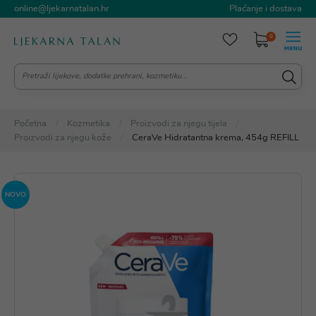
online@ljekarnatalan.hr
Plaćanje i dostava
0
Početna
Kozmetika
Proizvodi za njegu tijela
Proizvodi za njegu kože
CeraVe Hidratantna krema, 454g REFILL
NOVO