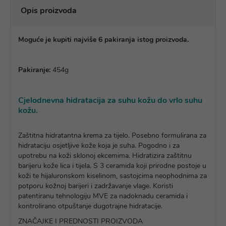
Opis proizvoda
Moguće je kupiti najviše 6 pakiranja istog proizvoda.
Pakiranje:
454g
Cjelodnevna hidratacija za suhu kožu do vrlo suhu
kožu.
Zaštitna hidratantna krema za tijelo. Posebno formulirana za
hidrataciju osjetljive kože koja je suha. Pogodno i za
upotrebu na koži sklonoj ekcemima. Hidratizira zaštitnu
barijeru kože lica i tijela. S 3 ceramida koji prirodne postoje u
koži te hijaluronskom kiselinom, sastojcima neophodnima za
potporu kožnoj barijeri i zadržavanje vlage. Koristi
patentiranu tehnologiju MVE za nadoknadu ceramida i
kontrolirano otpuštanje dugotrajne hidratacije.
ZNAČAJKE I PREDNOSTI PROIZVODA