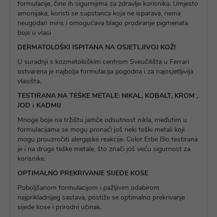
formulacije, čine ih sigurnijima za zdravlje korisnika. Umjesto
amonijaka, koristi se supstanca koja ne isparava, nema
neugodan miris i omogućava blago prodiranje pigmenata
boje u vlasi
DERMATOLOŠKI ISPITANA NA OSJETLJIVOJ KOŽI
U suradnji s kozmetološkim centrom Sveučilišta u Ferrari
ostvarena je najbolja formulacija pogodna i za najosjetljivija
vlasišta.
TESTIRANA NA TEŠKE METALE: NIKAL, KOBALT, KROM ,
JOD i KADMIJ
Mnoge boje na tržištu jamče odsutnost nikla, međutim u
formulacijama se mogu pronaći još neki teški metali koji
mogu prouzročiti alergijske reakcije. Color Erbe Bio testirana
je i na druge teške metale, što znači još veću sigurnost za
korisnike.
OPTIMALNO PREKRIVANJE SIJEDE KOSE
Poboljšanom formulacijom i pažljivim odabirom
najprikladnijeg sastava, postiže se optimalno prekrivanje
sijede kose i prirodni učinak.