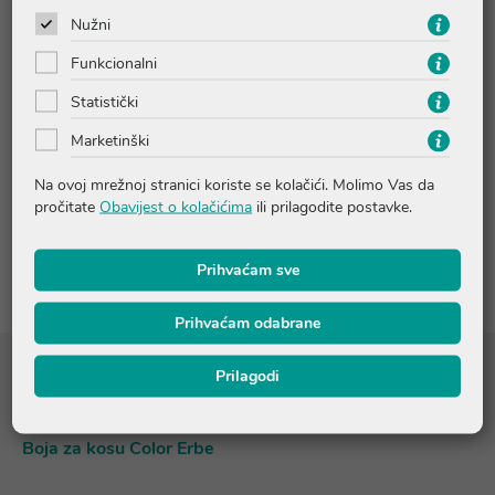
nanošenjem. Nakon što postignete željenu svjetlinu,
nanesite svoju odabranu boju.
Nužni
Funkcionalni
Statistički
Upute o proizvodu
Marketinški
Pitanja i odgovori
Na ovoj mrežnoj stranici koriste se kolačići. Molimo Vas da
pročitate
Obavijest o kolačićima
ili prilagodite postavke.
Recenzije
Prihvaćam sve
Prihvaćam odabrane
Prilagodi
Sastojci
Boja za kosu Color Erbe