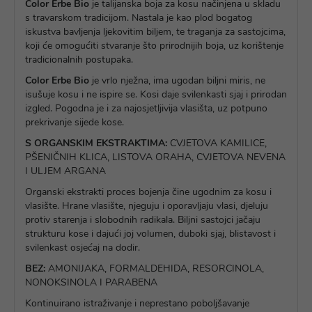
Color Erbe Bio
je talijanska boja za kosu načinjena u skladu
s travarskom tradicijom. Nastala je kao plod bogatog
iskustva bavljenja ljekovitim biljem, te traganja za sastojcima,
koji će omogućiti stvaranje što prirodnijih boja, uz korištenje
tradicionalnih postupaka.
Color Erbe Bio
je vrlo nježna, ima ugodan biljni miris, ne
isušuje kosu i ne ispire se. Kosi daje svilenkasti sjaj i prirodan
izgled. Pogodna je i za najosjetljivija vlasišta, uz potpuno
prekrivanje sijede kose.
S ORGANSKIM EKSTRAKTIMA:
CVJETOVA KAMILICE,
PŠENIČNIH KLICA, LISTOVA ORAHA, CVJETOVA NEVENA
I ULJEM ARGANA
Organski ekstrakti proces bojenja čine ugodnim za kosu i
vlasište. Hrane vlasište, njeguju i oporavljaju vlasi, djeluju
protiv starenja i slobodnih radikala. Biljni sastojci jačaju
strukturu kose i dajući joj volumen, duboki sjaj, blistavost i
svilenkast osjećaj na dodir.
BEZ:
AMONIJAKA, FORMALDEHIDA, RESORCINOLA,
NONOKSINOLA I PARABENA
Kontinuirano istraživanje i neprestano poboljšavanje