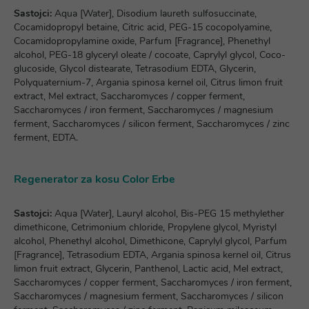
Sastojci:
Aqua [Water], Disodium laureth sulfosuccinate,
Cocamidopropyl betaine, Citric acid, PEG-15 cocopolyamine,
Cocamidopropylamine oxide, Parfum [Fragrance], Phenethyl
alcohol, PEG-18 glyceryl oleate / cocoate, Caprylyl glycol, Coco-
glucoside, Glycol distearate, Tetrasodium EDTA, Glycerin,
Polyquaternium-7, Argania spinosa kernel oil, Citrus limon fruit
extract, Mel extract, Saccharomyces / copper ferment,
Saccharomyces / iron ferment, Saccharomyces / magnesium
ferment, Saccharomyces / silicon ferment, Saccharomyces / zinc
ferment, EDTA.
Regenerator za kosu Color Erbe
Sastojci:
Aqua [Water], Lauryl alcohol, Bis-PEG 15 methylether
dimethicone, Cetrimonium chloride, Propylene glycol, Myristyl
alcohol, Phenethyl alcohol, Dimethicone, Caprylyl glycol, Parfum
[Fragrance], Tetrasodium EDTA, Argania spinosa kernel oil, Citrus
limon fruit extract, Glycerin, Panthenol, Lactic acid, Mel extract,
Saccharomyces / copper ferment, Saccharomyces / iron ferment,
Saccharomyces / magnesium ferment, Saccharomyces / silicon