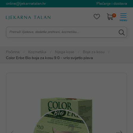
online@ljekarnatalan.hr
Plaćanje i dostava
0
Početna
Kozmetika
Njega kose
Boje za kosu
Color Erbe Bio boja za kosu 9.0 - vrlo svijetlo plava