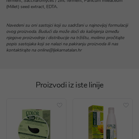
ferment, Saccharomyces / zinc ferment, Panicum mileaceum
(Millet) seed extract, EDTA.
Navedeni su oni sastojci koji su sadržani u najnovijoj formulaciji
ovog proizvoda. Budući da može doći do kašnjenja između
njegove proizvodnje i distribucije na tržištu, molimo pročitajte
popis sastojaka koji se nalazi na pakiranju proizvoda ili nas
kontaktirajte na online@ljekarnatalan.hr
Proizvodi iz iste linije