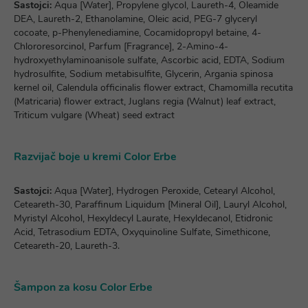
Sastojci:
Aqua [Water], Propylene glycol, Laureth-4, Oleamide
DEA, Laureth-2, Ethanolamine, Oleic acid, PEG-7 glyceryl
cocoate, p-Phenylenediamine, Cocamidopropyl betaine, 4-
Chlororesorcinol, Parfum [Fragrance], 2-Amino-4-
hydroxyethylaminoanisole sulfate, Ascorbic acid, EDTA, Sodium
hydrosulfite, Sodium metabisulfite, Glycerin, Argania spinosa
kernel oil, Calendula officinalis flower extract, Chamomilla recutita
(Matricaria) flower extract, Juglans regia (Walnut) leaf extract,
Triticum vulgare (Wheat) seed extract
Razvijač boje u kremi Color Erbe
Sastojci:
Aqua [Water], Hydrogen Peroxide, Cetearyl Alcohol,
Ceteareth-30, Paraffinum Liquidum [Mineral Oil], Lauryl Alcohol,
Myristyl Alcohol, Hexyldecyl Laurate, Hexyldecanol, Etidronic
Acid, Tetrasodium EDTA, Oxyquinoline Sulfate, Simethicone,
Ceteareth-20, Laureth-3.
Šampon za kosu Color Erbe