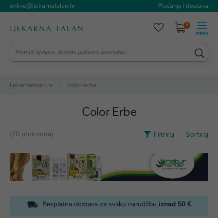
online@ljekarnatalan.hr
Plaćanje i dostava
0
ljekarnatalan.hr
color-erbe
Color Erbe
(20 proizvoda)
Filtriraj
Sortiraj
.
Besplatna dostava za svaku narudžbu
iznad 50 €