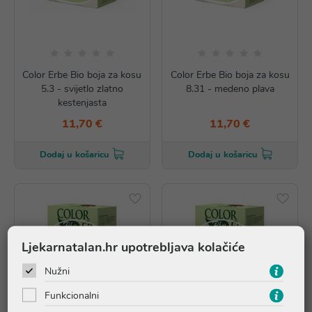
Color Erbe Bio boja za kosu
Color Erbe Bio boja za kosu
5.3 - svijetlo zlatno
8.31 - medeno plava
kestenjasta
11,70 €
11,70 €
Dodaj u košaricu
Dodaj u košaricu
Ljekarnatalan.hr upotrebljava kolačiće
Nužni
Funkcionalni