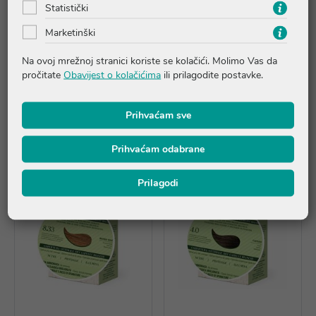
Statistički
Marketinški
Color Erbe Bio boja za kosu
Color Erbe Bio boja za kosu
Na ovoj mrežnoj stranici koriste se kolačići. Molimo Vas da
8.0 - svijetlo plava
9.3 - vrlo svijetlo zlatno
pročitate
Obavijest o kolačićima
ili prilagodite postavke.
plava
11,70 €
11,70 €
Prihvaćam sve
Dodaj u košaricu
Dodaj u košaricu
Prihvaćam odabrane
Prilagodi