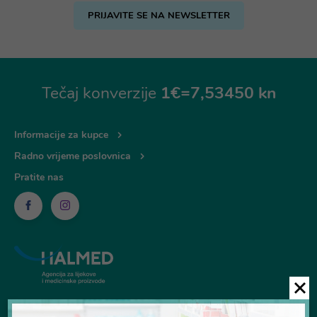
PRIJAVITE SE NA NEWSLETTER
Tečaj konverzije
1€=7,53450 kn
Informacije za kupce
Radno vrijeme poslovnica
Pratite nas