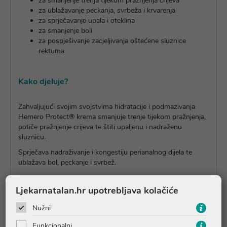
za smanjenje trenja tijekom pražnjenja crijeva
za ublažavanje peckanja, svrbeža i krvarenja
za sprječavanje upala i oteklina
za smanjenje boli
za pospješivanje zacjeljivanja oštećene sluznice
rektuma
Kako djeluje?
Zahvaljujući svojim svojstvima hidratacije i podmazivanja
Hemero Protect® krema smanjuje trenje tijekom pražnjenja,
potiče pražnjenje crijeva te štiti upaljenu i nadraženu
sluznicu.
Sprječava nadraživanje i kongestiju perianalnog dijela te
ublažava bol, peckanje i svrbež.
Ljekarnatalan.hr upotrebljava kolačiće
Upute o proizvodu
Nužni
Funkcionalni