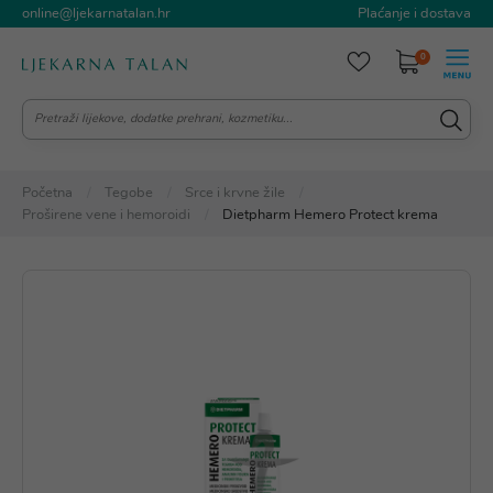
online@ljekarnatalan.hr
Plaćanje i dostava
0
Početna
Tegobe
Srce i krvne žile
Proširene vene i hemoroidi
Dietpharm Hemero Protect krema