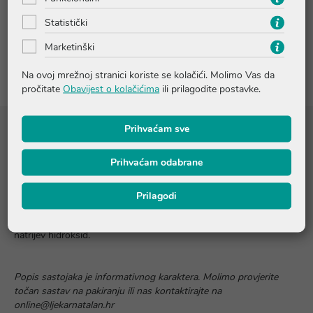
Pitanja i odgovori
Statistički
Marketinški
Recenzije
Na ovoj mrežnoj stranici koriste se kolačići. Molimo Vas da
pročitate
Obavijest o kolačićima
ili prilagodite postavke.
Prihvaćam sve
Sastojci
Prihvaćam odabrane
Hemero Protect krema sadrži: vazelin, pročišćenu vodu,
parafinsko ulje, cetearilni alkohol, ceteth-20, stearilni alkohol,
Prilagodi
glicerin, ekstrakt kamilice, fenoksietanol, beta-glukan (polisaharidi
kvasca), alantoin, etilparaben, metilparaben, mliječnu kiselinu,
natrijev hidroksid.
Popis sastojaka je informativnog karaktera. Molimo provjerite
točan sastav na pakiranju ili nas kontaktirajte na
online@ljekarnatalan.hr