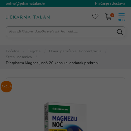
online@ljekarnatalan.hr
Plaćanje i dostava
0
Početna
Tegobe
Umor, pamćenje i koncentracija
Stres i nesanica
Dietpharm Magnezij noć, 20 kapsula, dodatak prehrani
AKCIJA