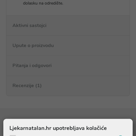
dolasku na odredište.
Aktivni sastojci
Upute o proizvodu
Pitanja i odgovori
Recenzije (1)
Sastojci
Ljekarnatalan.hr upotrebljava kolačiće