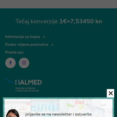
Tečaj konverzije
1€=7,53450 kn
Informacije za kupce
Radno vrijeme poslovnica
Pratite nas