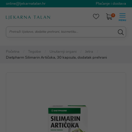
online@ljekarnatalan.hr
Plaćanje i dostava
0
Početna
Tegobe
Unutarnji organi
Jetra
Dietpharm Silimarin Artičoka, 30 kapsula, dodatak prehrani