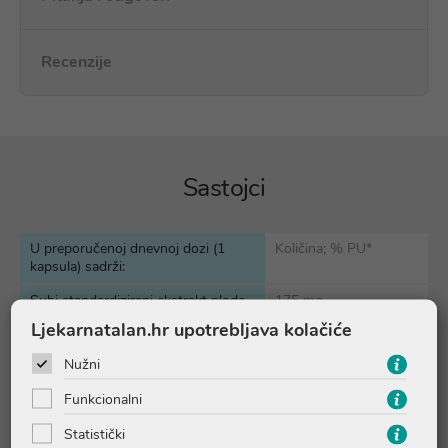
Recenzije
Sastojci
U preporučenoj dnevnoj dozi (1
Količina; % PU*
kapsula) sadrži:
Suhi standardizirani ekstrakt ploda
175 mg
sikavice (
Silybum marianum
)
Ljekarnatalan.hr upotrebljava kolačiće
od toga silimarin
140 mg
Nužni
Suhi ekstrakt lista artičoke (
Cynara
100 mg
Funkcionalni
scolymus
) s najmanje 2% cinarina
Statistički
Vitamin E (D-alfa-tokoferol)
15 mg α-TE; 125 %