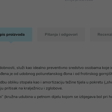
pis proizvoda
Pitanja i odgovori
Recenzi
obnosti, služi kao idealno preventivno sredstvo osobama koje im
zrađena je od udobnog poliuretanskog đona i od frotirskog gornji
 obliku stopala kao i amortizaciju težine tijela u pokretu („sh
ju pritisak na kralježnicu i zglobove.
“ (kružna udubina u petnom dijelu kojom se izbjegava bol pri ho