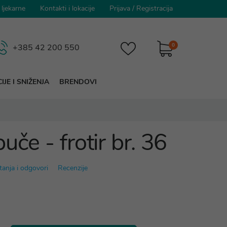
 ljekarne
Kontakti i lokacije
Prijava
/
Registracija
0
+385 42 200 550
IJE I SNIŽENJA
BRENDOVI
uče - frotir br. 36
tanja i odgovori
Recenzije