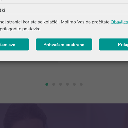
ški
(1)
DrLuigi natikače br.42
DrLuigi papuče - frotir br
oj stranici koriste se kolačići. Molimo Vas da pročitate
Obavijes
 prilagodite postavke.
28,39 €
30,39 €
ćam sve
Prihvaćam odabrane
Pril
Dodaj u košaricu
Dodaj u košaricu