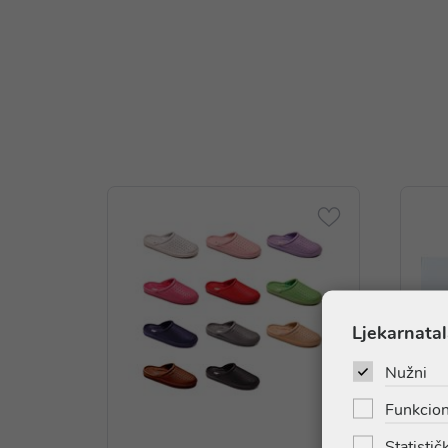
Ljekarnatal
Nužni
Funkcion
Statističk