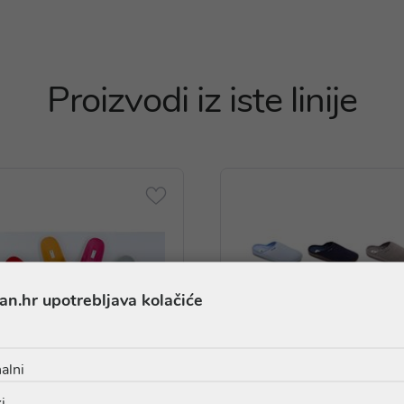
Proizvodi iz iste linije
an.hr upotrebljava kolačiće
alni
i