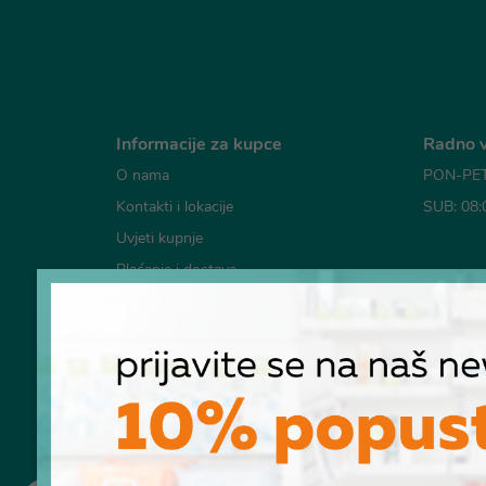
Informacije za kupce
Radno v
O nama
PON-PET:
Kontakti i lokacije
SUB: 08:
Uvjeti kupnje
Plaćanje i dostava
Mogućno
Česta pitanja
Pravila o korištenju kolačića
Pravila privatnosti
RASKID UGOVORA