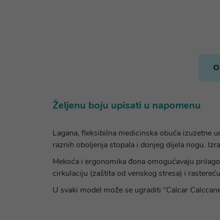
O
Željenu boju upisati u napomenu
Lagana, fleksibilna medicinska obuća izuzetne ud
raznih oboljenja stopala i donjeg dijela nogu. I
Mekoća i ergonomika đona omogućavaju prilagodbu
cirkulaciju (zaštita od venskog stresa) i rastereću
U svaki model može se ugraditi “Calcar Calccanei