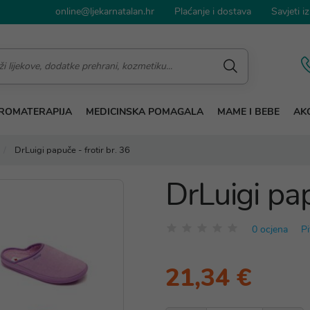
online@ljekarnatalan.hr
Plaćanje i dostava
Savjeti iz
ROMATERAPIJA
MEDICINSKA POMAGALA
MAME I BEBE
AKC
DrLuigi papuče - frotir br. 36
DrLuigi pap
0 ocjena
Pi
21,34 €