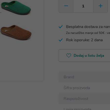
Besplatna dostava za na
Za narudžbe manje od 50€ : v
Rok isporuke: 2 dana
Dodaj u listu želja
Brand
Šifra proizvoda
Raspoloživost
Linija proizvoda