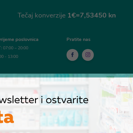
Tečaj konverzije
1€=7,53450 kn
rijeme poslovnica
Pratite nas
 07:00 – 20:00
00 - 13:00
sti plaćanja