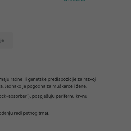
je
aju radne ili genetske predispozicije za razvoj
šta. Jednako je pogodna za muškarce i žene.
ock-absorber“), pospješuju perifernu krvnu
danju radi petnog trna).