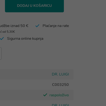
DODAJ U KOŠARICU
rudžbe iznad 50 €
Plaćanje na rate
eć od 5,30€
Sigurna online kupnja
DR. LUIGI
C003250
raspoloživo
DR. LUIGI