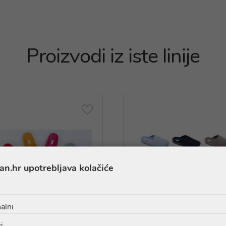
Proizvodi iz iste linije
an.hr upotrebljava kolačiće
alni
i