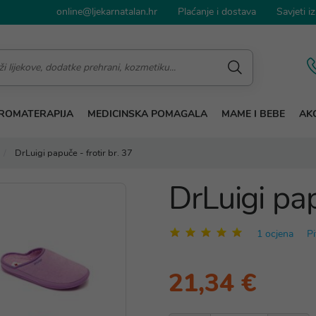
online@ljekarnatalan.hr
Plaćanje i dostava
Savjeti iz
ROMATERAPIJA
MEDICINSKA POMAGALA
MAME I BEBE
AKC
DrLuigi papuče - frotir br. 37
DrLuigi pap
1 ocjena
Pi
21,34 €