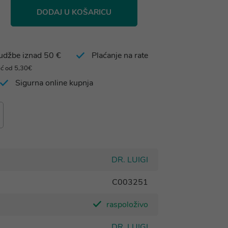
DODAJ U KOŠARICU
rudžbe iznad 50 €
Plaćanje na rate
eć od 5,30€
Sigurna online kupnja
DR. LUIGI
C003251
raspoloživo
DR. LUIGI