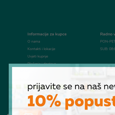
Informacije za kupce
Radno v
O nama
PON-PET:
Kontakti i lokacije
SUB: 08:
Uvjeti kupnje
Plaćanje i dostava
Mogućno
Česta pitanja
Pravila o korištenju kolačića
Pravila privatnosti
RASKID UGOVORA