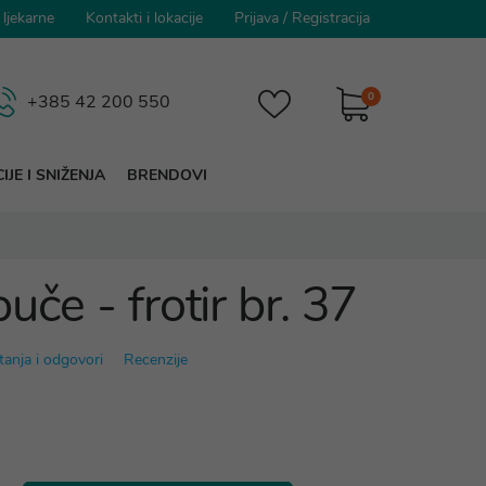
 ljekarne
Kontakti i lokacije
Prijava
/
Registracija
0
+385 42 200 550
IJE I SNIŽENJA
BRENDOVI
uče - frotir br. 37
tanja i odgovori
Recenzije