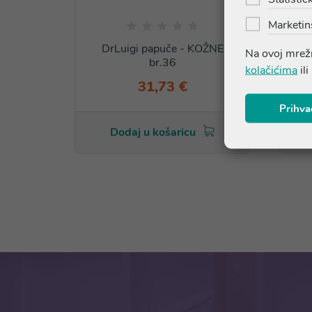
Marketin
DrLuigi papuče - KOŽNE
Na ovoj mrežn
br.36
kolačićima
ili
31,73 €
Prihva
Dodaj u košaricu