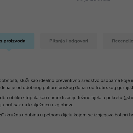
s proizvoda
Pitanja i odgovori
Recenzije
obnosti, služi kao idealno preventivno sredstvo osobama koje im
zrađena je od udobnog poliuretanskog đona i od frotirskog gornji
 obliku stopala kao i amortizaciju težine tijela u pokretu („sh
ju pritisak na kralježnicu i zglobove.
“ (kružna udubina u petnom dijelu kojom se izbjegava bol pri ho