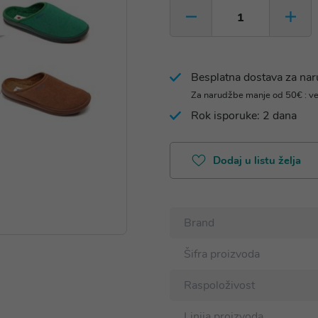
Besplatna dostava za na
Za narudžbe manje od 50€ : v
Rok isporuke: 2 dana
Dodaj u listu želja
Brand
Šifra proizvoda
Raspoloživost
Linija proizvoda