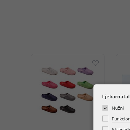
Ljekarnatal
Nužni
Funkcion
Statističk