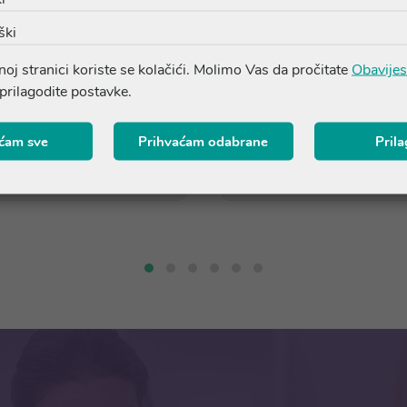
ški
(1)
DrLuigi natikače br.42
DrLuigi papuče - frotir br
oj stranici koriste se kolačići. Molimo Vas da pročitate
Obavijes
 prilagodite postavke.
28,39 €
30,39 €
ćam sve
Prihvaćam odabrane
Pril
Dodaj u košaricu
Dodaj u košaricu