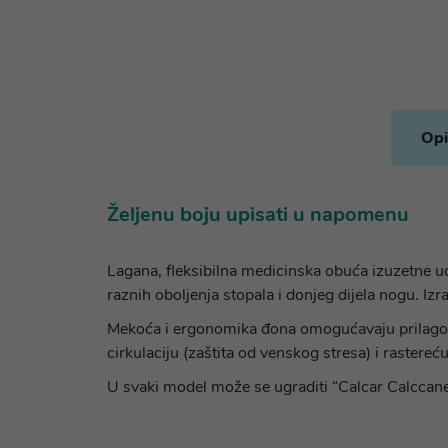
Opi
Željenu boju upisati u napomenu
Lagana, fleksibilna medicinska obuća izuzetne ud
raznih oboljenja stopala i donjeg dijela nogu. I
Mekoća i ergonomika đona omogućavaju prilagodbu
cirkulaciju (zaštita od venskog stresa) i rastereću
U svaki model može se ugraditi “Calcar Calccanei