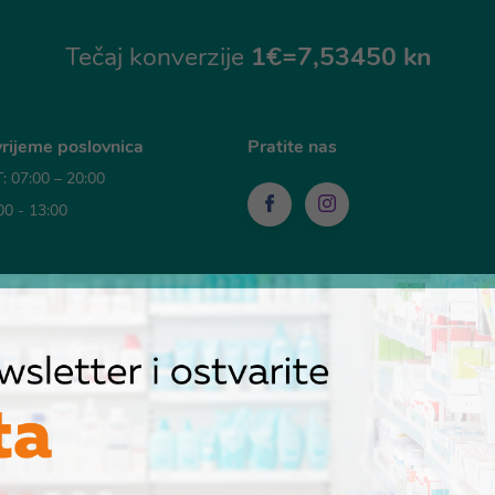
Tečaj konverzije
1€=7,53450 kn
rijeme poslovnica
Pratite nas
 07:00 – 20:00
00 - 13:00
sti plaćanja