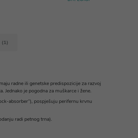
 (1)
aju radne ili genetske predispozicije za razvoj
šta. Jednako je pogodna za muškarce i žene.
ock-absorber“), pospješuju perifernu krvnu
danju radi petnog trna).