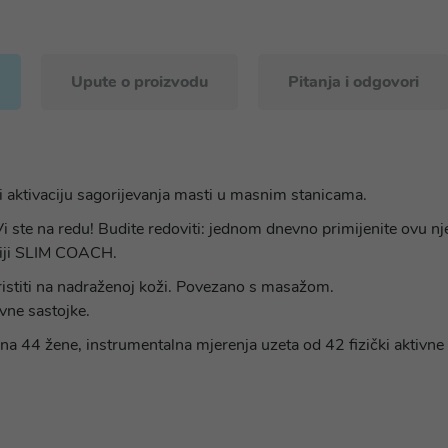
Upute o proizvodu
Pitanja i odgovori
i aktivaciju sagorijevanja masti u masnim stanicama.
 Vi ste na redu! Budite redoviti: jednom dnevno primijenite ovu n
aciji SLIM COACH.
ristiti na nadraženoj koži. Povezano s masažom.
ivne sastojke.
a na 44 žene, instrumentalna mjerenja uzeta od 42 fizički aktivne