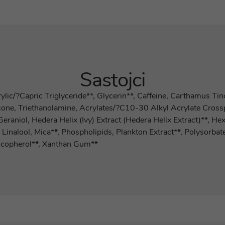
Sastojci
ylic/?Capric Triglyceride**, Glycerin**, Caffeine, Carthamus Ti
icone, Triethanolamine, Acrylates/?C10-30 Alkyl Acrylate Cross
 Geraniol, Hedera Helix (Ivy) Extract (Hedera Helix Extract)**, 
nalool, Mica**, Phospholipids, Plankton Extract**, Polysorbate 
Tocopherol**, Xanthan Gum**