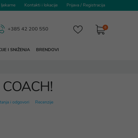
 ljekarne
Kontakti i lokacije
Prijava
/
Registracija
0
+385 42 200 550
IJE I SNIŽENJA
BRENDOVI
Y COACH!
tanja i odgovori
Recenzije