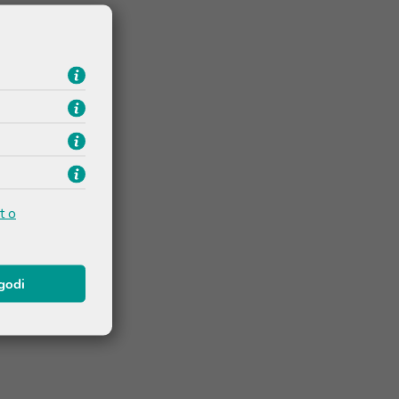
t o
agodi