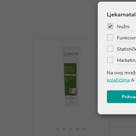
Ljekarnatal
Nužni
Funkcion
Statističk
Marketin
Na ovoj mrežn
kolačićima
ili
Prihva