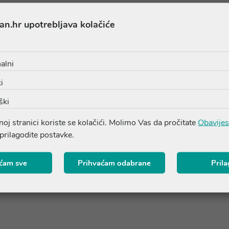
Proizvodi iz iste linije
an.hr upotrebljava kolačiće
alni
i
ški
oj stranici koriste se kolačići. Molimo Vas da pročitate
Obavijes
 prilagodite postavke.
ćam sve
Prihvaćam odabrane
Pril