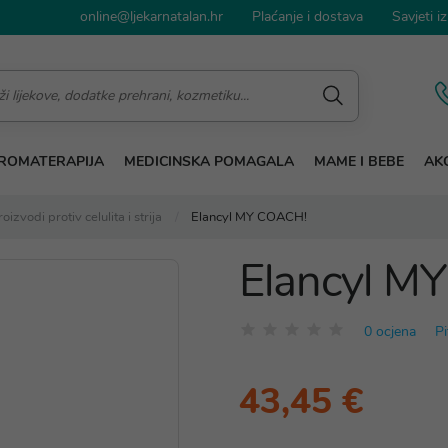
online@ljekarnatalan.hr
Plaćanje i dostava
Savjeti iz
ROMATERAPIJA
MEDICINSKA POMAGALA
MAME I BEBE
AKC
roizvodi protiv celulita i strija
Elancyl MY COACH!
Elancyl M
0 ocjena
Pi
43,45 €