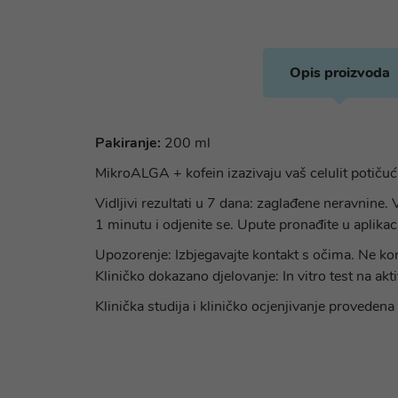
Opis proizvoda
Pakiranje:
200 ml
MikroALGA + kofein izazivaju vaš celulit potičuć
Vidljivi rezultati u 7 dana: zaglađene neravnine.
1 minutu i odjenite se. Upute pronađite u aplik
Upozorenje: Izbjegavajte kontakt s očima. Ne ko
Kliničko dokazano djelovanje: In vitro test na akt
Klinička studija i kliničko ocjenjivanje proveden