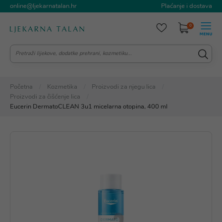
online@ljekarnatalan.hr
Plaćanje i dostava
0
Početna
Kozmetika
Proizvodi za njegu lica
Proizvodi za čišćenje lica
Eucerin DermatoCLEAN 3u1 micelarna otopina, 400 ml