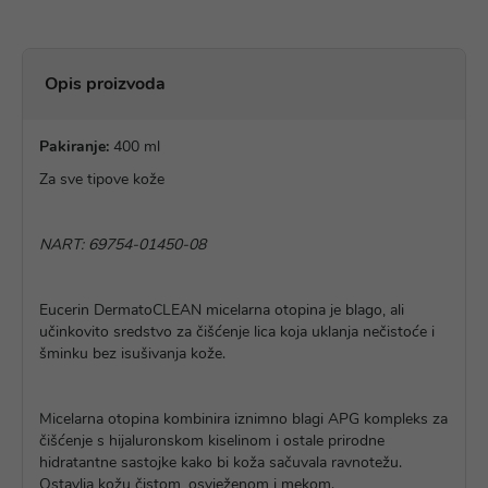
Opis proizvoda
Pakiranje:
400 ml
Za sve tipove kože
NART: 69754-01450-08
Eucerin DermatoCLEAN micelarna otopina je blago, ali
učinkovito sredstvo za čišćenje lica koja uklanja nečistoće i
šminku bez isušivanja kože.
Micelarna otopina kombinira iznimno blagi APG kompleks za
čišćenje s hijaluronskom kiselinom i ostale prirodne
hidratantne sastojke kako bi koža sačuvala ravnotežu.
Ostavlja kožu čistom, osvježenom i mekom.