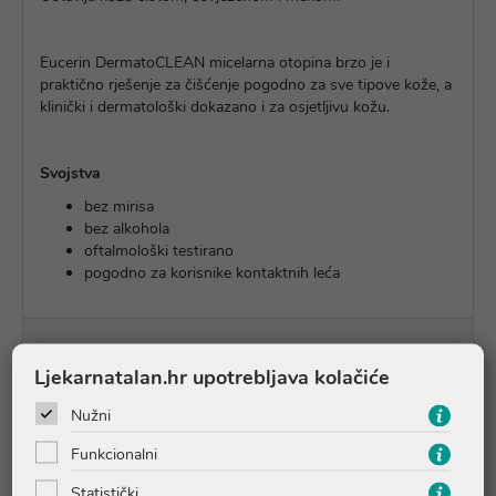
Eucerin DermatoCLEAN micelarna otopina brzo je i
praktično rješenje za čišćenje pogodno za sve tipove kože, a
klinički i dermatološki dokazano i za osjetljivu kožu.
Svojstva
bez mirisa
bez alkohola
oftalmološki testirano
pogodno za korisnike kontaktnih leća
Upute o proizvodu
Ljekarnatalan.hr upotrebljava kolačiće
Nužni
Pitanja i odgovori
Funkcionalni
Statistički