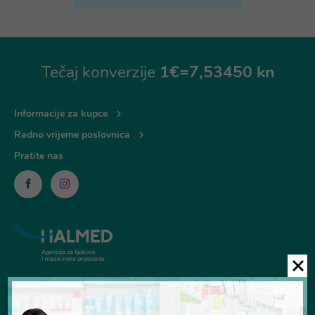
Tečaj konverzije
1€=7,53450 kn
Informacije za kupce
Radno vrijeme poslovnica
Pratite nas