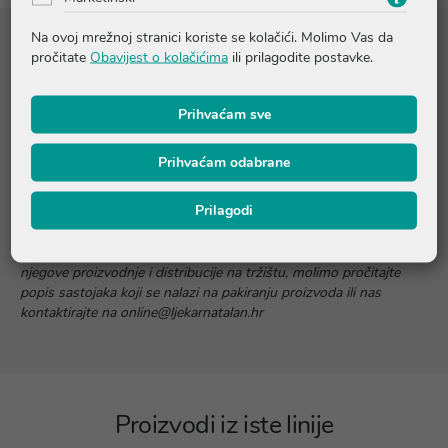
Na ovoj mrežnoj stranici koriste se kolačići. Molimo Vas da
Sastojci
pročitate
Obavijest o kolačićima
ili prilagodite postavke.
Aqua, Dipropylene Glycol, Glyceryl Glucoside, Glicerin, Sodium
Prihvaćam sve
Hyaluronate, Decyl Glucoside, Sodium Citrate, Citric Acid,
Cocamidopropyl Betaine, Trisodium EDTA, 1,2-Hexanediol,
Prihvaćam odabrane
Phenoxyethanol
Prilagodi
Navedeni su oni sastojci koji su sadržani u najnovijoj formulaciji
ovog proizvoda. Budući da može doći do kašnjenja između
njegove proizvodnje i distribucije na tržištu, molimo pročitajte
popis sastojaka koji se nalazi na pakiranju proizvoda ili nas
kontaktirajte na online@ljekarnatalan.hr
Proizvodi iz iste linije