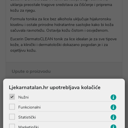
uklanja preostale tragove sredstava za čišćenje i priprema
kožu za njegu.
Formula tonika za lice bez alkohola uključuje hijaluronsku
kiselinu i ostale prirodne hidratantne sastojke kako bi koža
sačuvala ravnotežu. Ostavlja kožu čistom i osvježenom.
Eucerin DermatoCLEAN tonik za lice idealan je za sve tipove
kože, a klinički i dermatološki dokazano pogodan je i za
osjetljivu kožu.
Upute o proizvodu
Ljekarnatalan.hr upotrebljava kolačiće
Pitanja i odgovori
Nužni
Funkcionalni
Recenzije
Statistički
Marketinški