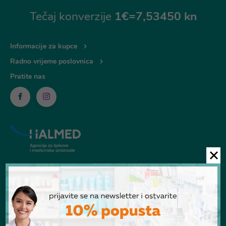
Tečaj konverzije
1€=7,53450 kn
Informacije za kupce
Radno vrijeme poslovnica
Pratite nas
© Ljekarna Talan 2026