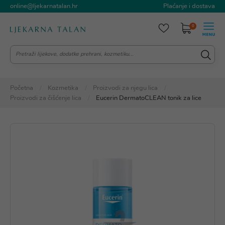
online@ljekarnatalan.hr
Plaćanje i dostava
0
Početna
Kozmetika
Proizvodi za njegu lica
Proizvodi za čišćenje lica
Eucerin DermatoCLEAN tonik za lice