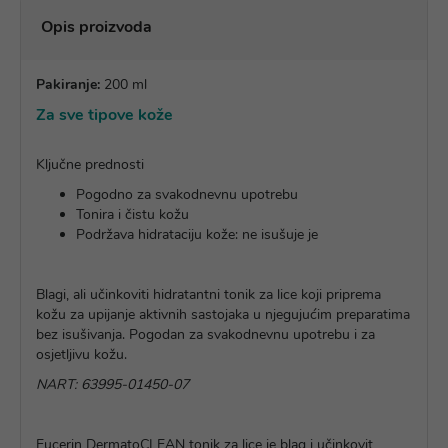
Opis proizvoda
Pakiranje:
200 ml
Za sve tipove kože
Ključne prednosti
Pogodno za svakodnevnu upotrebu
Tonira i čistu kožu
Podržava hidrataciju kože: ne isušuje je
Blagi, ali učinkoviti hidratantni tonik za lice koji priprema
kožu za upijanje aktivnih sastojaka u njegujućim preparatima
bez isušivanja. Pogodan za svakodnevnu upotrebu i za
osjetljivu kožu.
NART: 63995-01450-07
Eucerin DermatoCLEAN tonik za lice je blag i učinkovit,