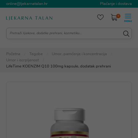
online@ljekarnatalan.hr
Plaćanje i dostava
0
Početna
Tegobe
Umor, pamćenje i koncentracija
Umor i iscrpljenost
LifeTime KOENZIM Q10 100mg kapsule, dodatak prehrani