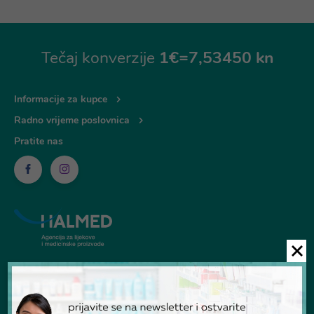
Tečaj konverzije
1€=7,53450 kn
Informacije za kupce
Radno vrijeme poslovnica
Pratite nas