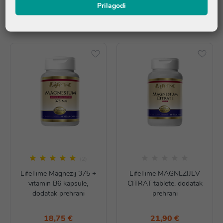
Prilagodi
Proizvodi iz iste linije
(2)
LifeTime Magnezij 375 +
LifeTime MAGNEZIJEV
vitamin B6 kapsule,
CITRAT tablete, dodatak
dodatak prehrani
prehrani
18,75 €
21,90 €