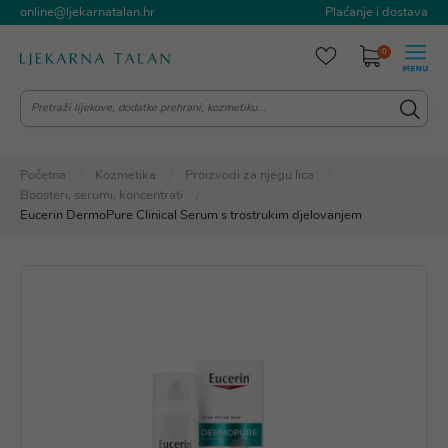
online@ljekarnatalan.hr
Plaćanje i dostava
0
Početna
Kozmetika
Proizvodi za njegu lica
Boosteri, serumi, koncentrati
Eucerin DermoPure Clinical Serum s trostrukim djelovanjem