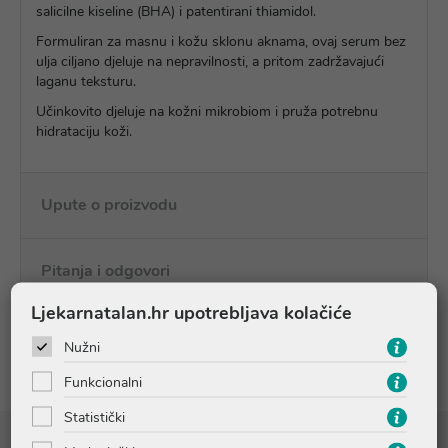
salicilne kiseline (BHA) i patentirani thiamidol.
Formuliran za masnu i kožu sklonu aknama, ovaj serum bez
ulja ciljano djeluje na nepravilnosti, a pritom zadržavajući
laganu teksturu.
Učinkovito djeluje na kožni mikrobiom i pruža potrebnu
hidrataciju koži.
Upute o proizvodu
Pitanja i odgovori
Ljekarnatalan.hr upotrebljava kolačiće
Recenzije
Nužni
Funkcionalni
Statistički