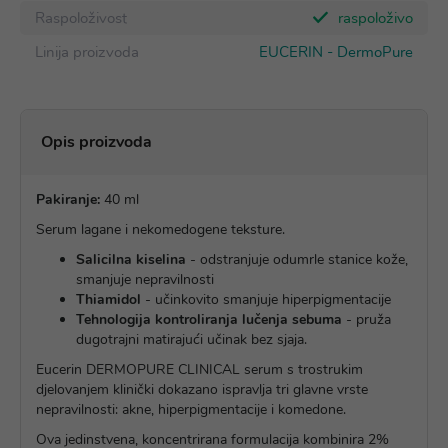
Raspoloživost
raspoloživo
Linija proizvoda
EUCERIN - DermoPure
Opis proizvoda
Pakiranje:
40 ml
Serum lagane i nekomedogene teksture.
Salicilna kiselina
- odstranjuje odumrle stanice kože,
smanjuje nepravilnosti
Thiamidol
- učinkovito smanjuje hiperpigmentacije
Tehnologija kontroliranja lučenja sebuma
- pruža
dugotrajni matirajući učinak bez sjaja.
Eucerin DERMOPURE CLINICAL serum s trostrukim
djelovanjem klinički dokazano ispravlja tri glavne vrste
nepravilnosti: akne, hiperpigmentacije i komedone.
Ova jedinstvena, koncentrirana formulacija kombinira 2%