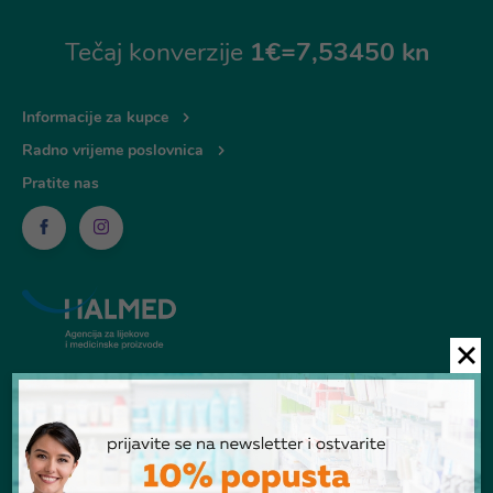
Tečaj konverzije
1€=7,53450 kn
Informacije za kupce
Radno vrijeme poslovnica
Pratite nas
© Ljekarna Talan 2026