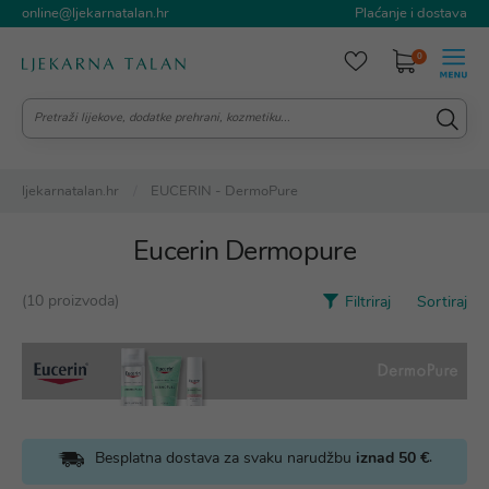
online@ljekarnatalan.hr
Plaćanje i dostava
0
ljekarnatalan.hr
EUCERIN - DermoPure
Eucerin Dermopure
(10 proizvoda)
Filtriraj
Sortiraj
.
Besplatna dostava za svaku narudžbu
iznad 50 €