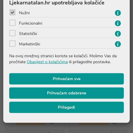
Ljekarnatalan.hr upotrebljava kolačiće
Nužni
Funkcionalni
Statistički
Marketinški
Na ovoj mrežnoj stranici koriste se kolačići. Molimo Vas da
pročitate
Obavijest o kolačićima
ili prilagodite postavke.
Prihvaćam sve
Eucerin DermoPure Clinical
Eucerin DermoPure Clinical
Gel za čišćenje s trostrukim
Gel za čišćenje s trostrukim
Prihvaćam odabrane
djelovanjem za lice i tijelo
djelovanjem za lice i tijelo
400ml
150ml
Prilagodi
27,58 €
16,33 €
Dodatnih -30%
Dodatnih -30%