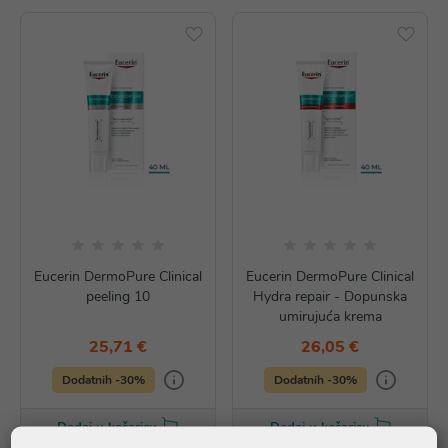
Eucerin DermoPure Clinical
Eucerin DermoPure Clinical
peeling 10
Hydra repair - Dopunska
umirujuća krema
25,71 €
26,05 €
Dodatnih -30%
Dodatnih -30%
Dodaj u košaricu
Dodaj u košaricu