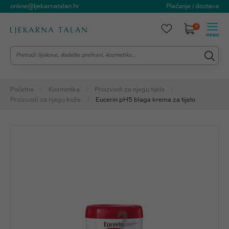
online@ljekarnatalan.hr
Plaćanje i dostava
0
Početna
Kozmetika
Proizvodi za njegu tijela
Proizvodi za njegu kože
Eucerin pH5 blaga krema za tijelo