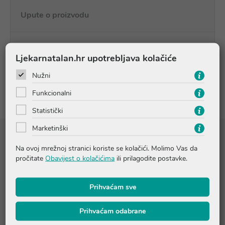
Upute o proizvodu
Pitanja i odgovori
Ljekarnatalan.hr upotrebljava kolačiće
Nužni
Recenzije
Funkcionalni
Statistički
Marketinški
Sastojci
Na ovoj mrežnoj stranici koriste se kolačići. Molimo Vas da
Aqua Glicerin Pantenol Octyldodecanol Caprylic-Capric-
pročitate
Obavijest o kolačićima
ili prilagodite postavke.
Triglyceride Cetearyl Alcohol Alcohol Denat Glyceryl Stearate
C12-15 Alkyl Benzoate Glyceryl Stearate SE Triisostearin Citric
Acid Sodium Citrate Tocopheryl Acetate Sodium Cetearyl Sulfate
Prihvaćam sve
Dimethicone Carbomer Sodium Hydroxide Pentylene Glycol
Caprylyl Glycol Phenoxyethanol Parfum
Prihvaćam odabrane