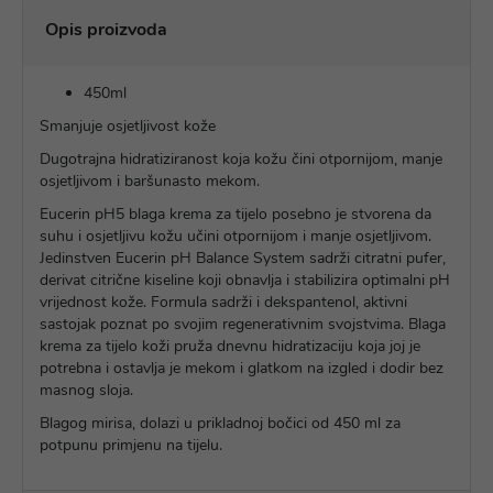
Opis proizvoda
450ml
Smanjuje osjetljivost kože
Dugotrajna hidratiziranost koja kožu čini otpornijom, manje
osjetljivom i baršunasto mekom.
Eucerin pH5 blaga krema za tijelo posebno je stvorena da
suhu i osjetljivu kožu učini otpornijom i manje osjetljivom.
Jedinstven Eucerin pH Balance System sadrži citratni pufer,
derivat citrične kiseline koji obnavlja i stabilizira optimalni pH
vrijednost kože. Formula sadrži i dekspantenol, aktivni
sastojak poznat po svojim regenerativnim svojstvima. Blaga
krema za tijelo koži pruža dnevnu hidratizaciju koja joj je
potrebna i ostavlja je mekom i glatkom na izgled i dodir bez
masnog sloja.
Blagog mirisa, dolazi u prikladnoj bočici od 450 ml za
potpunu primjenu na tijelu.