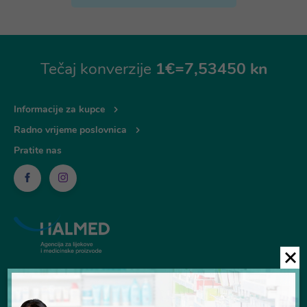
Tečaj konverzije
1€=7,53450 kn
Informacije za kupce
Radno vrijeme poslovnica
Pratite nas