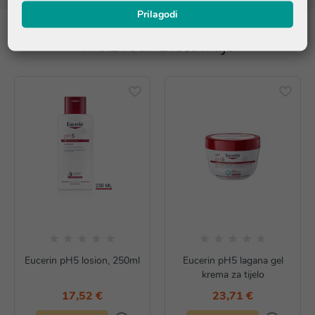
Prilagodi
Proizvodi iz iste linije
Eucerin pH5 losion, 250ml
Eucerin pH5 lagana gel
krema za tijelo
17,52 €
23,71 €