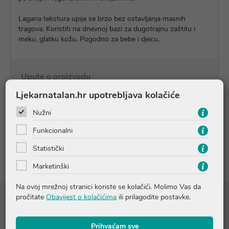
Lagana tekstura upija se brzo bez ostavljanja masnih
tragova. Koristiti na dnevnoj bazi za dugotrajnu zaštitu i
meku, glatku kožu. Pogodno za bebe i djecu.
Upute o proizvodu
Ljekarnatalan.hr upotrebljava kolačiće
Pitanja i odgovori
Nužni
Funkcionalni
Recenzije
Statistički
Marketinški
Na ovoj mrežnoj stranici koriste se kolačići. Molimo Vas da
pročitate
Obavijest o kolačićima
ili prilagodite postavke.
Sastojci
Aqua Glicerin Pantenol Butyrospermum Parkii Butter Methyl
Prihvaćam sve