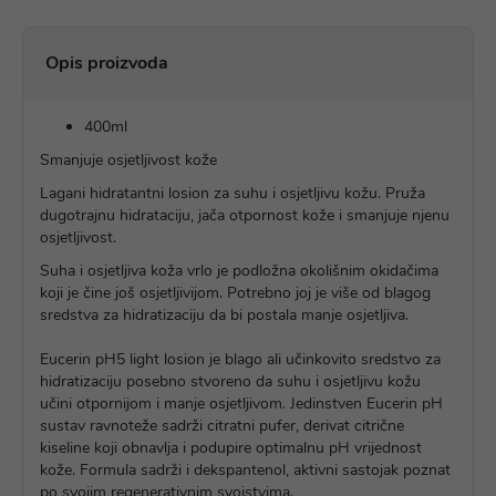
Opis proizvoda
400ml
Smanjuje osjetljivost kože
Lagani hidratantni losion za suhu i osjetljivu kožu. Pruža
dugotrajnu hidrataciju, jača otpornost kože i smanjuje njenu
osjetljivost.
Suha i osjetljiva koža vrlo je podložna okolišnim okidačima
koji je čine još osjetljivijom. Potrebno joj je više od blagog
sredstva za hidratizaciju da bi postala manje osjetljiva.
Eucerin pH5 light losion je blago ali učinkovito sredstvo za
hidratizaciju posebno stvoreno da suhu i osjetljivu kožu
učini otpornijom i manje osjetljivom. Jedinstven Eucerin pH
sustav ravnoteže sadrži citratni pufer, derivat citrične
kiseline koji obnavlja i podupire optimalnu pH vrijednost
kože. Formula sadrži i dekspantenol, aktivni sastojak poznat
po svojim regenerativnim svojstvima.