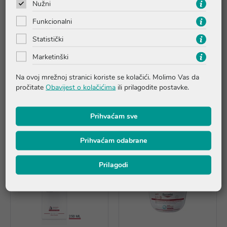
Nužni
Upute o proizvodu
Funkcionalni
Pitanja i odgovori
Statistički
Marketinški
Recenzije
Na ovoj mrežnoj stranici koriste se kolačići. Molimo Vas da
pročitate
Obavijest o kolačićima
ili prilagodite postavke.
Proizvodi iz iste linije
Prihvaćam sve
Prihvaćam odabrane
Prilagodi