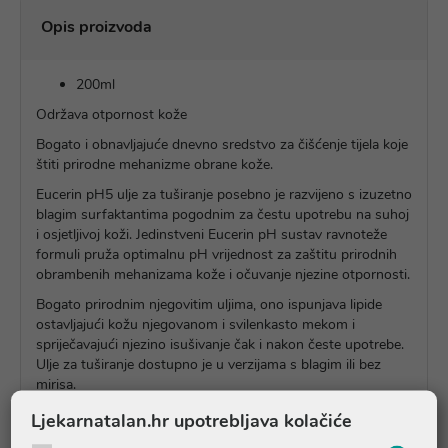
Opis proizvoda
200ml
Održava otpornost kože
Bogato i obnavljajuće dnevno sredstvo za čišćenje tijela koje
štiti prirodne mehanizme obrane kože.
Eucerin pH5 ulje za tuširanje posebno je razvijeno s izuzetno
blagim surfaktantima pogodnim za čestu upotrebu na suhoj
i osjetljivoj koži. Jedinstveni Eucerin pH sustav ravnoteže
formuli pruža optimalnu pH vrijednost za zaštitu prirodnih
obrambenih mehanizama kože i očuvanje njezine otpornosti.
Bogato prirodnim njegovitim uljima, ono ispunjava lipide
ostavljajući kožu njegovanom i svilenkasto mekom i
spriječavajući njezino isušivanje čak i nakon česte upotrebe.
Ulje za tuširanje dostupno je u verzijama s blagim ili bez
mirisa.
Ljekarnatalan.hr upotrebljava kolačiće