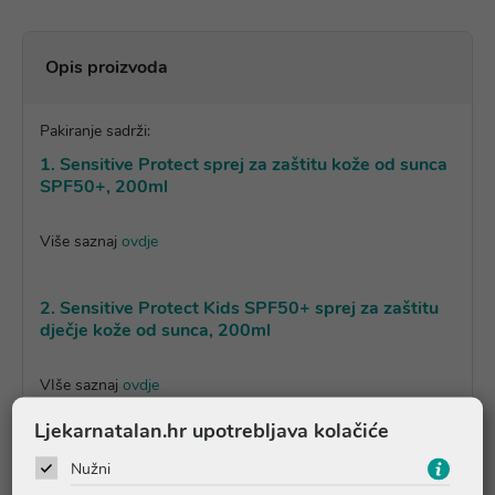
Opis proizvoda
Pakiranje sadrži:
1. Sensitive Protect sprej za zaštitu kože od sunca
SPF50+, 200ml
Više saznaj
ovdje
2. Sensitive Protect Kids SPF50+ sprej za zaštitu
dječje kože od sunca, 200ml
VIše saznaj
ovdje
Ljekarnatalan.hr upotrebljava kolačiće
Pitanja i odgovori
Nužni