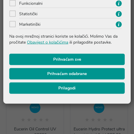
Funkcionalni
Recenzije
Statistički
Marketinški
Proizvodi iz iste linije
Na ovoj mrežnoj stranici koriste se kolačići. Molimo Vas da
pročitate
Obavijest o kolačićima
ili prilagodite postavke.
Prihvaćam sve
Prihvaćam odabrane
Prilagodi
NOVO
NOVO
Eucerin Oil Control UV
Eucerin Hydro Protect ultra