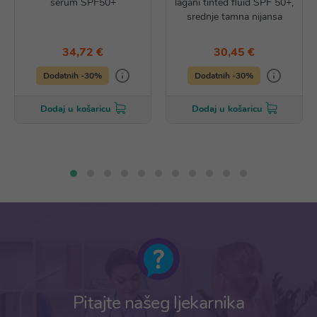
serum SPF50+
lagani tinted fluid SPF 50+,
srednje tamna nijansa
34,72 €
30,45 €
Dodatnih -30%
Dodatnih -30%
Dodaj u košaricu
Dodaj u košaricu
Pitajte našeg ljekarnika