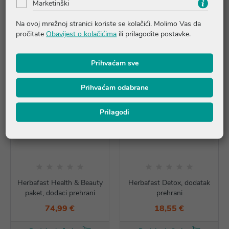
Marketinški
Proizvodi iz iste linije
Na ovoj mrežnoj stranici koriste se kolačići. Molimo Vas da
pročitate
Obavijest o kolačićima
ili prilagodite postavke.
Prihvaćam sve
Prihvaćam odabrane
Prilagodi
Herbafast Health & Beauty
Herbafast Detox, dodatak
paket, dodaci prehrani
prehrani
74,99 €
18,55 €