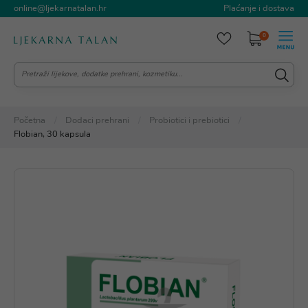
online@ljekarnatalan.hr
Plaćanje i dostava
0
Početna
Dodaci prehrani
Probiotici i prebiotici
Flobian, 30 kapsula