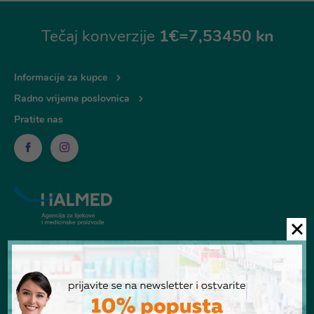
Tečaj konverzije
1€=7,53450 kn
Informacije za kupce
Radno vrijeme poslovnica
Pratite nas
© Ljekarna Talan 2026