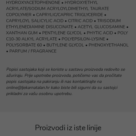
HYDROXYACETOPHENONE • HYDROXYETHYL
ACRYLATE/SODIUM ACRYLOYLDIMETHYL TAURATE
COPOLYMER • CAPRYLIC/CAPRIC TRIGLYCERIDE •
CAPRYLOYL SALICYLIC ACID • CITRIC ACID • TRISODIUM
ETHYLENEDIAMINE DISUCCINATE • ACETYL GLUCOSAMINE •
XANTHAN GUM • PENTYLENE GLYCOL • PHYTIC ACID • POLY
C10-30 ALKYL ACRYLATE • POLYEPSILON-LYSINE •
POLYSORBATE 60 • BUTYLENE GLYCOL • PHENOXYETHANOL
• PARFUM / FRAGRANCE
Popisi sastojaka koji se koriste u sastavu proizvoda redovito se
ažuriraju. Prije upotrebe proizvoda, potičemo vas da pročitate
popis sastojaka na pakiranju ili nas kontaktirajte na
online@ljekarnatalan.hr kako biste bili sigurni da su sastojci
prikladni za vašu osobnu upotrebu.
Proizvodi iz iste linije