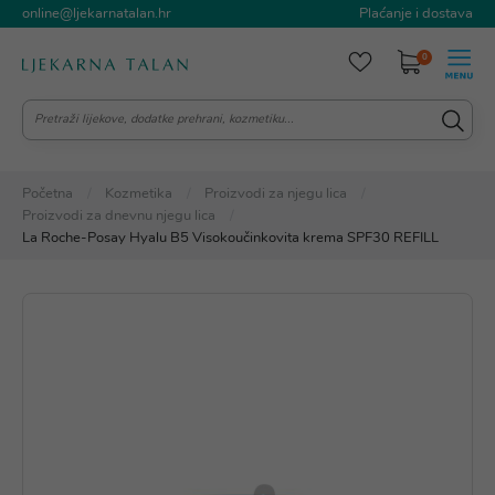
online@ljekarnatalan.hr
Plaćanje i dostava
0
Početna
Kozmetika
Proizvodi za njegu lica
Proizvodi za dnevnu njegu lica
La Roche-Posay Hyalu B5 Visokoučinkovita krema SPF30 REFILL