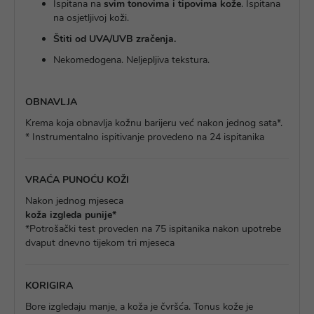
Ispitana na
svim tonovima i tipovima kože
. Ispitana
na osjetljivoj koži.
Štiti od UVA/UVB zračenja.
Nekomedogena. Neljepljiva tekstura.
OBNAVLJA
Krema koja obnavlja kožnu barijeru već nakon jednog sata*.
* Instrumentalno ispitivanje provedeno na 24 ispitanika
VRAĆA PUNOĆU KOŽI
Nakon jednog mjeseca
koža izgleda punije*
*Potrošački test proveden na 75 ispitanika nakon upotrebe
dvaput dnevno tijekom tri mjeseca
KORIGIRA
Bore izgledaju manje, a koža je čvršća. Tonus kože je