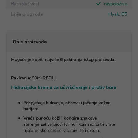
Raspoloživost
raspoloživo
Linija proizvoda
Hyalu B5
Opis proizvoda
Moguće je kupiti najviše 6 pakiranja istog proizvoda.
Pakiranje:
50ml REFILL
Hidracijska krema za učvršćivanje i protiv bora
Pospješuje hidraciju, obnovu
i
jačanje kožne
barijere
.
Vraća punoću koži i korigira znakove
starenja
zahvaljujući formuli koja sadrži tri vrste
hijaluronske kiseline, vitamin B5 i ektoin.