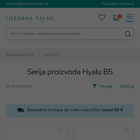
online@ljekarnatalan.hr
Plaćanje i dostava
0
ljekarnatalan.hr
Hyalu B5
Serija proizvoda Hyalu B5
(8 proizvoda)
Filtriraj
Sortiraj
.
Besplatna dostava za svaku narudžbu
iznad 50 €