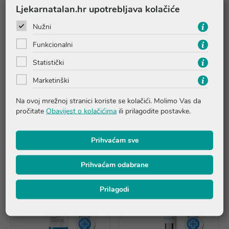
Ljekarnatalan.hr upotrebljava kolačiće
Nužni
Funkcionalni
Statistički
La Roche-Posay Hyalu B5
La Roche-Posay Hyalu B5
Visokoučinkovita krema
Visokoučinkovita krema
Marketinški
SPF30
Na ovoj mrežnoj stranici koriste se kolačići. Molimo Vas da
40,76 €
40,76 €
pročitate
Obavijest o kolačićima
ili prilagodite postavke.
Dodaj u košaricu
Dodaj u košaricu
Prihvaćam sve
Prihvaćam odabrane
Prilagodi