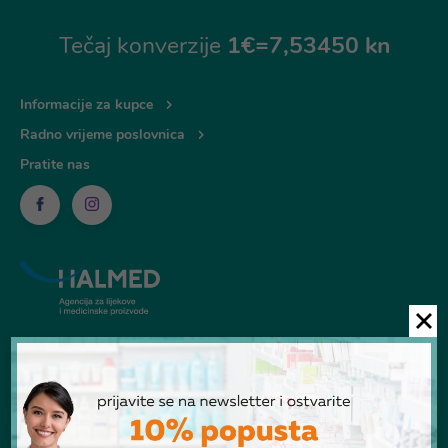
Tečaj konverzije
1€=7,53450 kn
Informacije za kupce
Radno vrijeme poslovnica
Pratite nas
© Ljekarna Talan 2026