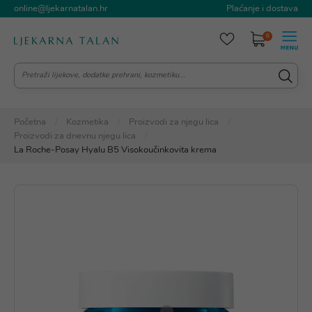
online@ljekarnatalan.hr
Plaćanje i dostava
0
Početna
Kozmetika
Proizvodi za njegu lica
Proizvodi za dnevnu njegu lica
La Roche-Posay Hyalu B5 Visokoučinkovita krema