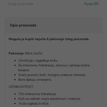
Linija proizvoda
Hyalu B5
Opis proizvoda
Moguće je kupiti najviše 6 pakiranja istog proizvoda.
Pakiranje:
50ml, lončić
Učvršćuje i zaglađuje kožu.
Za intenzivnu hidrataciju, obnovu i jačanje kožne
barijere.
Vraća punoću koži i korigira znakove starenja.
Bore djeluju umanjeno.
UČINKOVITOST:
72h intenzivne hidratacije.
Koži se odmah vraća elastičnost i mekoća.
Koža izgleda čvršće.