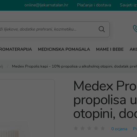
online@ljekarnatalan.hr
Plaćanje i dostava
Savjeti iz
ROMATERAPIJA
MEDICINSKA POMAGALA
MAME I BEBE
AKC
lj
Medex Propolis kapi - 10% propolisa u alkoholnoj otopini, dodatak pre
Medex Prop
propolisa u
otopini, do
0 ocjena
Pi