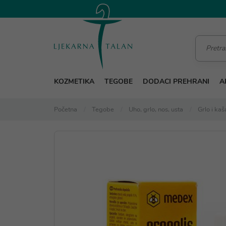
KOZMETIKA
TEGOBE
DODACI PREHRANI
A
Početna
Tegobe
Uho, grlo, nos, usta
Grlo i kaša