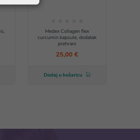
io,
Medex Collagen flex
Me
curcumin kapsule, dodatak
prehrani
25,00 €
Dodaj u košaricu
Do