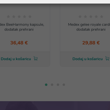
ex BeeHarmony kapsule,
Medex gelee royale card
dodatak prehrani
dodatak prehrani
36,48 €
29,88 €
Dodaj u košaricu
Dodaj u košaricu