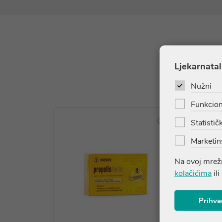
Ljekarnatal
Nužni
Funkcion
Statističk
Marketin
Na ovoj mrežn
kolačićima
ili
Prihva