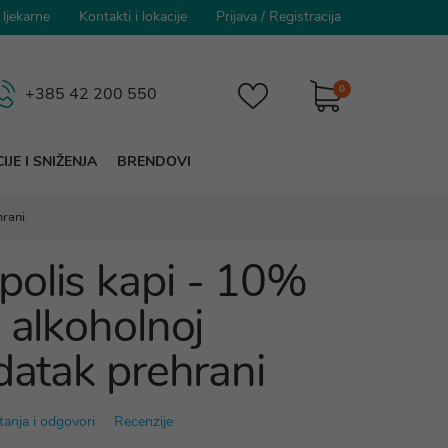
 ljekarne
Kontakti i lokacije
Prijava
/
Registracija
0
+385 42 200 550
IJE I SNIŽENJA
BRENDOVI
hrani
olis kapi - 10%
 alkoholnoj
datak prehrani
tanja i odgovori
Recenzije