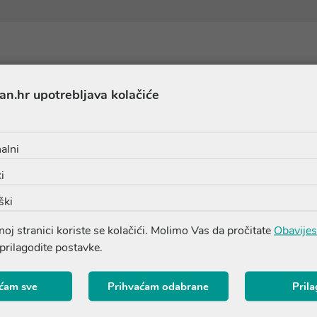
Proizvodi iz iste linije
an.hr upotrebljava kolačiće
alni
i
ški
oj stranici koriste se kolačići. Molimo Vas da pročitate
Obavijes
 prilagodite postavke.
ćam sve
Prihvaćam odabrane
Pril