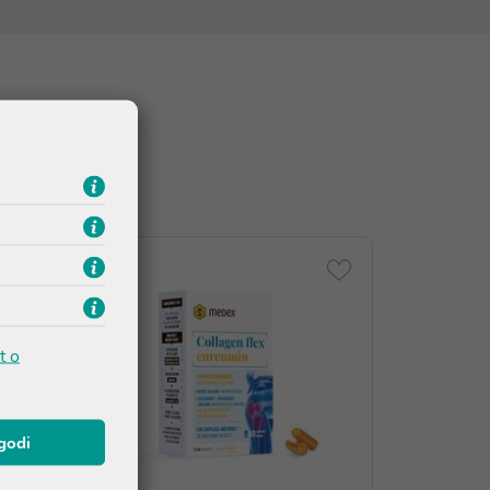
t o
agodi