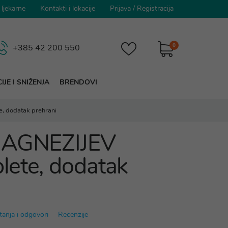
 ljekarne
Kontakti i lokacije
Prijava
/
Registracija
0
+385 42 200 550
IJE I SNIŽENJA
BRENDOVI
, dodatak prehrani
MAGNEZIJEV
lete, dodatak
tanja i odgovori
Recenzije