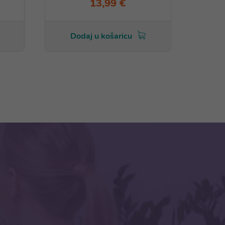
13,99 €
Dodaj u košaricu
Do