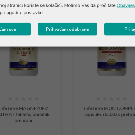
oj stranici koriste se kolačići. Molimo Vas da pročitate
Obavijes
 prilagodite postavke.
ćam sve
Prihvaćam odabrane
Pril
LifeTime MAGNEZIJEV
LifeTime IRON COMPL
ITRAT tablete, dodatak
kapsule, dodatak prehra
prehrani