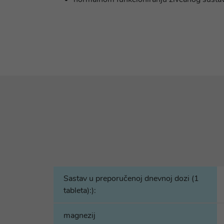
Sastav u preporučenoj dnevnoj dozi (1
tableta):):
magnezij