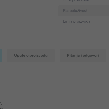
Šifra proizvoda
Raspoloživost
Linija proizvoda
Upute o proizvodu
Pitanja i odgovori
e,
a.