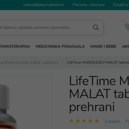
online@ljekarnatalan.hr
Plaćanje i dostava
Savjeti iz
ROMATERAPIJA
MEDICINSKA POMAGALA
MAME I BEBE
AKC
prehrani za kosti, mišiće i zglobove
LifeTime MAGNEZIJEV MALAT tablete
LifeTime 
MALAT tab
prehrani
2 ocjene
Pi