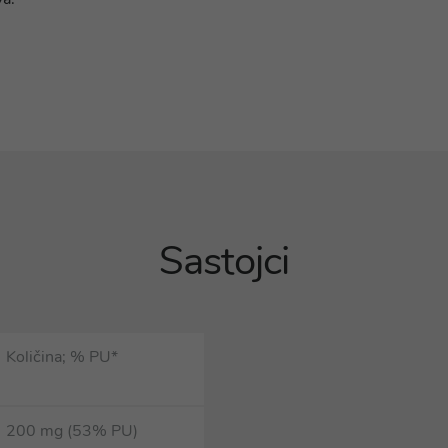
Sastojci
Količina; % PU*
200 mg (53% PU)