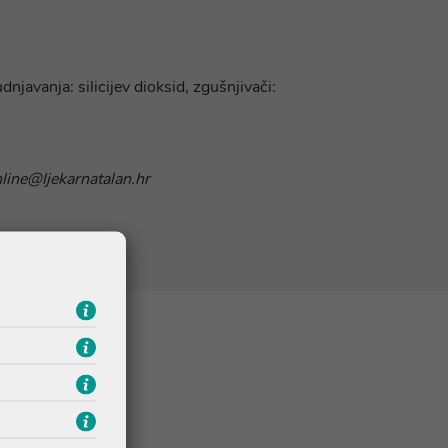
dnjavanja: silicijev dioksid, zgušnjivači:
nline@ljekarnatalan.hr