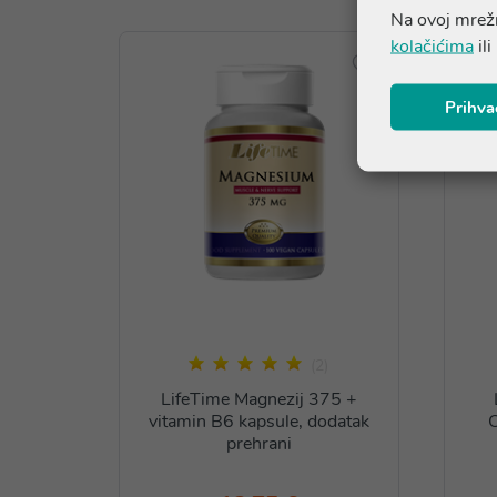
Na ovoj mrežn
kolačićima
ili
Prihva
(2)
LifeTime Magnezij 375 +
vitamin B6 kapsule, dodatak
C
prehrani