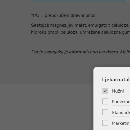
*PU = preporučeni dnevni unos
Sastojci:
magnezijev malat, emulgator: celuloza, st
hidroksipropil celuloza, umrežena celulozna guma
Popis sastojaka je informativnog karaktera. Molim
Ljekarnatal
Nužni
Funkcion
Statističk
Marketin