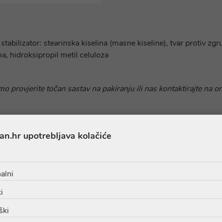
abilizator: stearinska kiselina (masne kiseline), tvar protiv zgru
, hidroksipropil metil celuloza
o provjerite točan sastav na pakiranju ili nas kontaktirajte na o
an.hr upotrebljava kolačiće
alni
Proizvodi iz iste linije
i
ški