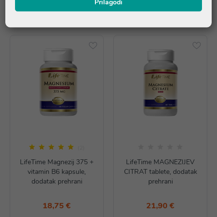
Prilagodi
Proizvodi iz iste linije
(2)
LifeTime Magnezij 375 +
LifeTime MAGNEZIJEV
vitamin B6 kapsule,
CITRAT tablete, dodatak
dodatak prehrani
prehrani
18,75 €
21,90 €