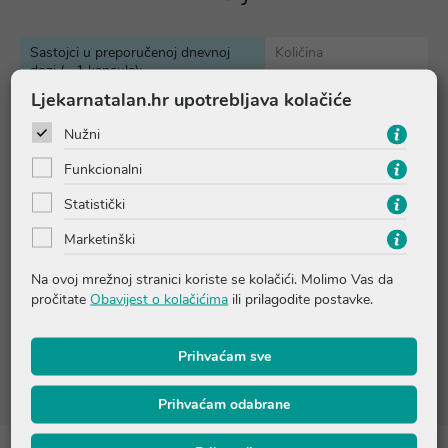
Sastojci u preporučenoj dnevnoj
Količina
dozi (= 1 kapsula):
Ljekarnatalan.hr upotrebljava kolačiće
betain
495 mg
Nužni
pepsin
170 mg
*PU = preporučeni dnevni unos
Funkcionalni
Statistički
Sastojci:
betain hidroklorid, pepsin, maltodekstrin, celulozna
Marketinški
kapsula biljnog porijekla, emulgator: celuloza, tvar protiv
zgrudnjavanja: magnezijeve soli masnih kiselina
Na ovoj mrežnoj stranici koriste se kolačići. Molimo Vas da
pročitate
Obavijest o kolačićima
ili prilagodite postavke.
Popis sastojaka je informativnog karaktera. Molimo provjerite
točan sastav na pakiranju ili nas kontaktirajte na
Prihvaćam sve
online@ljekarnatalan.hr
Prihvaćam odabrane