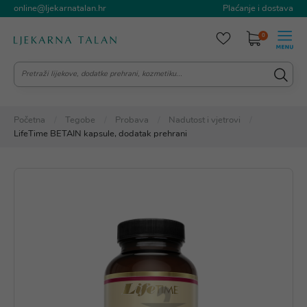
online@ljekarnatalan.hr
Plaćanje i dostava
0
Početna
Tegobe
Probava
Nadutost i vjetrovi
LifeTime BETAIN kapsule, dodatak prehrani