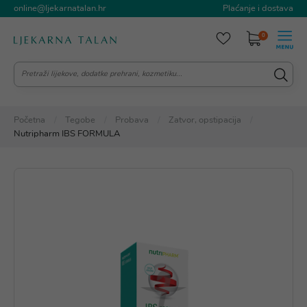
online@ljekarnatalan.hr
Plaćanje i dostava
0
Početna
Tegobe
Probava
Zatvor, opstipacija
Nutripharm IBS FORMULA