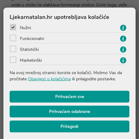
vode u stolici te olakšava formiranje stolice. Osim toga, veže
štetne tvari, poput suviška žučnih kiselina, pospješujući
Ljekarnatalan.hr upotrebljava kolačiće
njihovu eliminaciju. Simetikon ima snažan učinak surfaktanta
koji prevenira vjetrove i prekomjerne plinove u probavnom
Nužni
sustavu. Također, simetikon uklanja pjenu koja se tipično
stvara u dispeptičnom želucu.
Funkcionalni
Statistički
Upute o proizvodu
Marketinški
Na ovoj mrežnoj stranici koriste se kolačići. Molimo Vas da
pročitate
Pitanja i odgovori
Obavijest o kolačićima
ili prilagodite postavke.
Prihvaćam sve
Recenzije
Prihvaćam odabrane
Proizvodi iz iste linije
Prilagodi