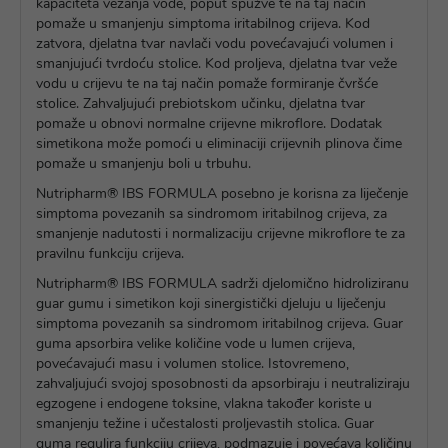
kapaciteta vezanja vode, poput spužve te na taj način
pomaže u smanjenju simptoma iritabilnog crijeva. Kod
zatvora, djelatna tvar navlači vodu povećavajući volumen i
smanjujući tvrdoću stolice. Kod proljeva, djelatna tvar veže
vodu u crijevu te na taj način pomaže formiranje čvršće
stolice. Zahvaljujući prebiotskom učinku, djelatna tvar
pomaže u obnovi normalne crijevne mikroflore. Dodatak
simetikona može pomoći u eliminaciji crijevnih plinova čime
pomaže u smanjenju boli u trbuhu.
Nutripharm® IBS FORMULA posebno je korisna za liječenje
simptoma povezanih sa sindromom iritabilnog crijeva, za
smanjenje nadutosti i normalizaciju crijevne mikroflore te za
pravilnu funkciju crijeva.
Nutripharm® IBS FORMULA sadrži djelomično hidroliziranu
guar gumu i simetikon koji sinergistički djeluju u liječenju
simptoma povezanih sa sindromom iritabilnog crijeva. Guar
guma apsorbira velike količine vode u lumen crijeva,
povećavajući masu i volumen stolice. Istovremeno,
zahvaljujući svojoj sposobnosti da apsorbiraju i neutraliziraju
egzogene i endogene toksine, vlakna također koriste u
smanjenju težine i učestalosti proljevastih stolica. Guar
guma regulira funkciju crijeva, podmazuje i povećava količinu