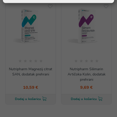
Nutripharm Magnezij citrat
Nutripharm Silimarin
SAN, dodatak prehrani
Artičoka Kolin, dodatak
prehrani
10,59 €
9,69 €
Dodaj u košaricu
Dodaj u košaricu