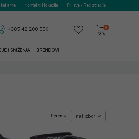
 ljekarne
Kontakti i lokacije
Prijava
/
Registracija
0
+385 42 200 550
IJE I SNIŽENJA
BRENDOVI
Poredak
naš izbor