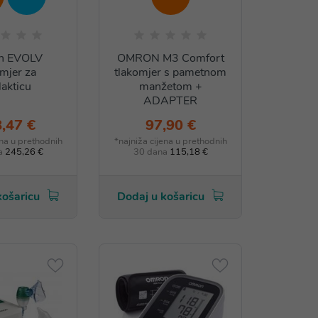
n EVOLV
OMRON M3 Comfort
omjer za
tlakomjer s pametnom
lakticu
manžetom +
ADAPTER
,47 €
97,90 €
ena u prethodnih
*najniža cijena u prethodnih
a
245,26 €
30 dana
115,18 €
košaricu
Dodaj u košaricu