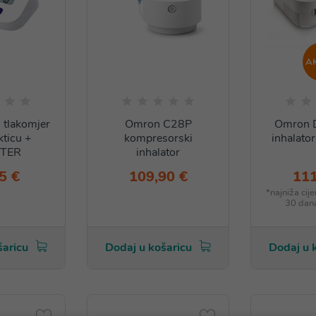
A
tlakomjer
Omron C28P
Omron
kticu +
kompresorski
inhalator
TER
inhalator
5 €
109,90 €
111
*najniža cij
30 dan
šaricu
Dodaj u košaricu
Dodaj u 