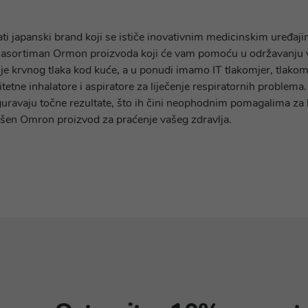
i japanski brand koji se ističe inovativnim medicinskim uređaji
k asortiman Ormon proizvoda koji će vam pomoću u održavanju v
je krvnog tlaka kod kuće, a u ponudi imamo IT tlakomjer, tlakomj
litetne inhalatore i aspiratore za liječenje respiratornih proble
iguravaju točne rezultate, što ih čini neophodnim pomagalima za 
ršen Omron proizvod za praćenje vašeg zdravlja.