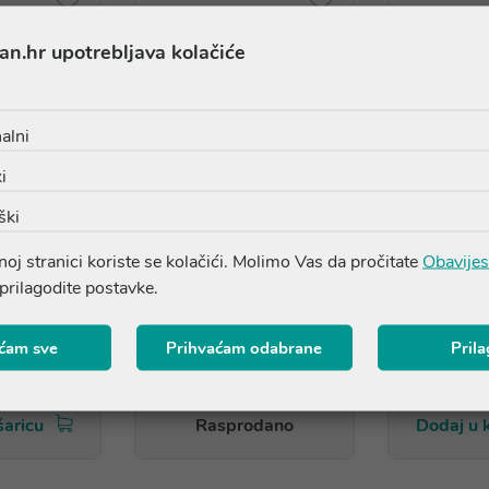
an.hr upotrebljava kolačiće
alni
i
ški
oj stranici koriste se kolačići. Molimo Vas da pročitate
Obavijes
tlakomjer
OMRON M3 Comfort
OMR
 prilagodite postavke.
akticu
tlakomjer s pametnom
tlakomje
manžetom
ćam sve
Prihvaćam odabrane
Pril
7 €
100,90 €
81
šaricu
Rasprodano
Dodaj u 