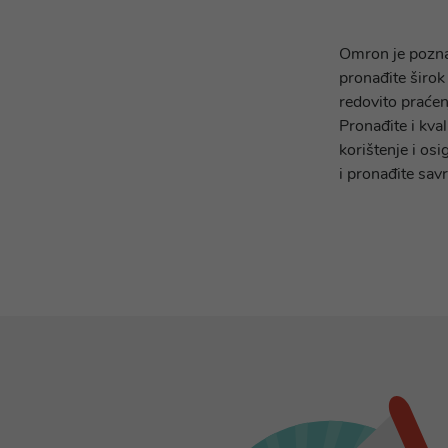
Omron je poznat
pronađite širo
redovito praćen
Pronađite i kva
korištenje i os
i pronađite sav