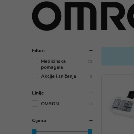
Filteri
Medicinska
13
pomagala
Akcije i sniženja
3
Linije
OMRON
11
Cijena