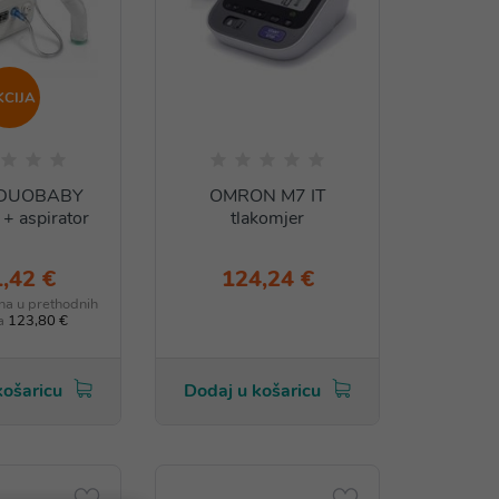
KCIJA
 DUOBABY
OMRON M7 IT
 + aspirator
tlakomjer
,42 €
124,24 €
ena u prethodnih
a
123,80 €
košaricu
Dodaj u košaricu