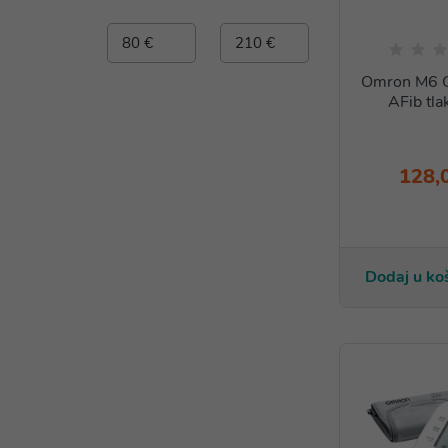
Omron M6
AFib tla
128,
Dodaj u ko