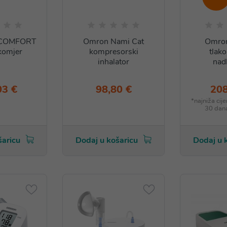
 COMFORT
Omron Nami Cat
Omro
komjer
kompresorski
tlak
inhalator
nad
03 €
98,80 €
208
*najniža cij
30 dan
šaricu
Dodaj u košaricu
Dodaj u 