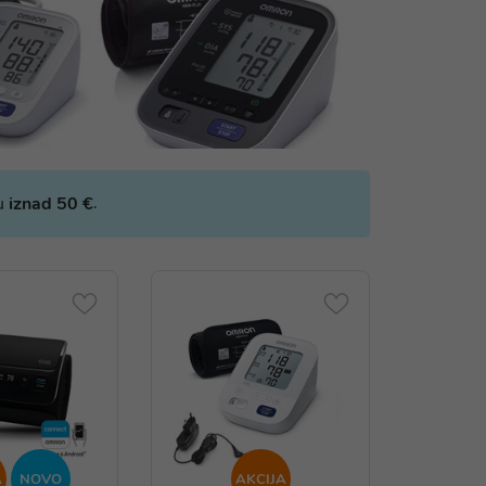
.
bu
iznad 50 €
A
NOVO
AKCIJA