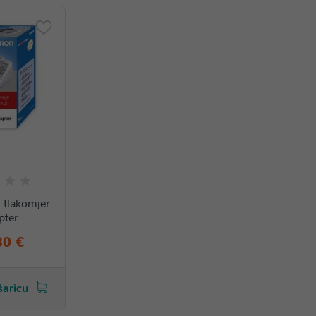
tlakomjer
pter
30 €
šaricu