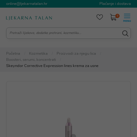
online@ljekarnatalan.hr
Plaćanje i dostava
0
Početna
Kozmetika
Proizvodi za njegu lica
Boosteri, serumi, koncentrati
Skeyndor Corrective Expression lines krema za usne