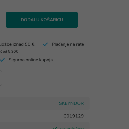
DODAJ U KOŠARICU
rudžbe iznad 50 €
Plaćanje na rate
eć od 5,30€
Sigurna online kupnja
SKEYNDOR
C019129
raspoloživo