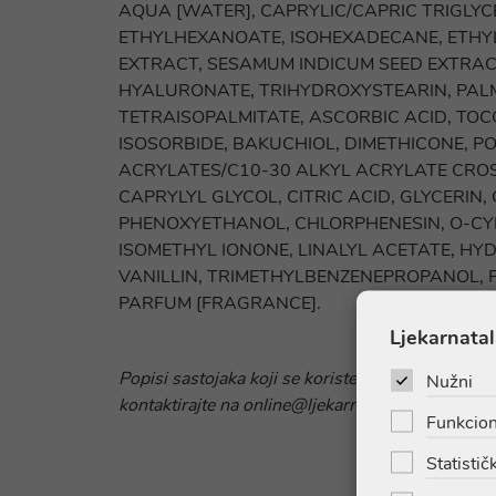
AQUA [WATER], CAPRYLIC/CAPRIC TRIGLYCE
ETHYLHEXANOATE, ISOHEXADECANE, ETHYL
EXTRACT, SESAMUM INDICUM SEED EXTRAC
HYALURONATE, TRIHYDROXYSTEARIN, PALM
TETRAISOPALMITATE, ASCORBIC ACID, TO
ISOSORBIDE, BAKUCHIOL, DIMETHICONE, P
ACRYLATES/C10-30 ALKYL ACRYLATE CROS
CAPRYLYL GLYCOL, CITRIC ACID, GLYCERIN
PHENOXYETHANOL, CHLORPHENESIN, O-C
ISOMETHYL IONONE, LINALYL ACETATE, HY
VANILLIN, TRIMETHYLBENZENEPROPANOL, P
PARFUM [FRAGRANCE].
Ljekarnatal
Popisi sastojaka koji se koriste u sastavu proizv
Nužni
kontaktirajte na online@ljekarnatalan.hr kako bis
Funkcion
Statističk