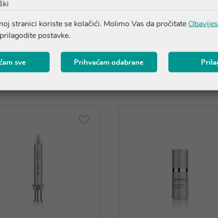
ški
oj stranici koriste se kolačići. Molimo Vas da pročitate
Obavijes
 prilagodite postavke.
Proizvodi iz iste linije
ćam sve
Prihvaćam odabrane
Pril