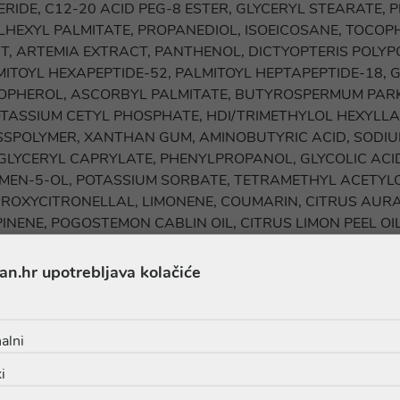
RIDE, C12-20 ACID PEG-8 ESTER, GLYCERYL STEARATE, 
HEXYL PALMITATE, PROPANEDIOL, ISOEICOSANE, TOCOP
T, ARTEMIA EXTRACT, PANTHENOL, DICTYOPTERIS POLYP
ITOYL HEXAPEPTIDE-52, PALMITOYL HEPTAPEPTIDE-18
COPHEROL, ASCORBYL PALMITATE, BUTYROSPERMUM PARKI
OTASSIUM CETYL PHOSPHATE, HDI/TRIMETHYLOL HEXYLL
SPOLYMER, XANTHAN GUM, AMINOBUTYRIC ACID, SODIUM 
, GLYCERYL CAPRYLATE, PHENYLPROPANOL, GLYCOLIC ACID
YMEN-5-OL, POTASSIUM SORBATE, TETRAMETHYL ACET
DROXYCITRONELLAL, LIMONENE, COUMARIN, CITRUS AURA
INENE, POGOSTEMON CABLIN OIL, CITRUS LIMON PEEL O
an.hr upotrebljava kolačiće
oda redovito se ažuriraju. Prije upotrebe proizvoda, potičemo vas
te bili sigurni da su sastojci prikladni za vašu osobnu upotrebu.
alni
i