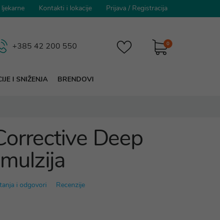
 ljekarne
Kontakti i lokacije
Prijava
/
Registracija
0
+385 42 200 550
IJE I SNIŽENJA
BRENDOVI
orrective Deep
 emulzija
tanja i odgovori
Recenzije