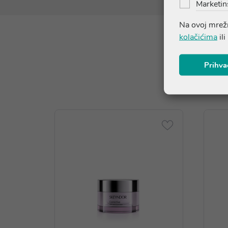
Marketin
Na ovoj mrežn
kolačićima
ili
Prihva