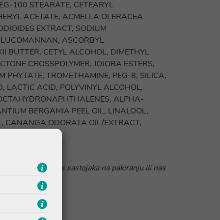
PEG-100 STEARATE, CETEARYL
HERYL ACETATE, ACMELLA OLERACEA
ODIOIDES EXTRACT, SODIUM
, GLUCOMANNAN, ASCORBYL
I BUTTER, CETYL ALCOHOL, DIMETHYL
ACTONE CROSSPOLYMER, JOJOBA ESTERS,
PHYTATE, TROMETHAMINE, PEG-8, SILICA,
, LACTIC ACID, POLYVINYL ALCOHOL,
YLOCTAHYDRONAPHTHALENES, ALPHA-
NTIUM BERGAMIA PEEL OIL, LINALOOL,
IL, CANANGA ODORATA OIL/EXTRACT,
 da pročitate popis sastojaka na pakiranju ili nas