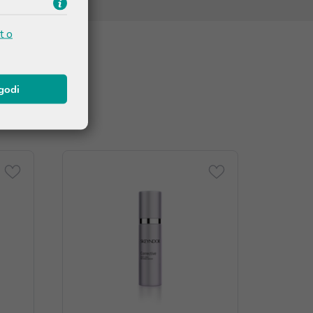
t o
agodi