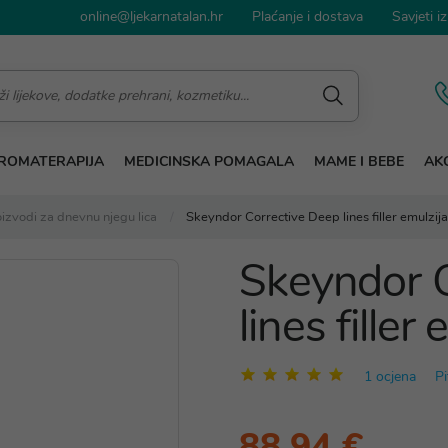
online@ljekarnatalan.hr
Plaćanje i dostava
Savjeti iz
ROMATERAPIJA
MEDICINSKA POMAGALA
MAME I BEBE
AKC
izvodi za dnevnu njegu lica
Skeyndor Corrective Deep lines filler emulzija
Skeyndor C
lines filler
1 ocjena
Pi
88,94 €