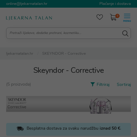
online@ljekarnatalan.hr
Plaćanje i dostava
0
ljekarnatalan.hr
SKEYNDOR - Corrective
Skeyndor - Corrective
(5 proizvoda)
Filtriraj
Sortiraj
.
Besplatna dostava za svaku narudžbu
iznad 50 €