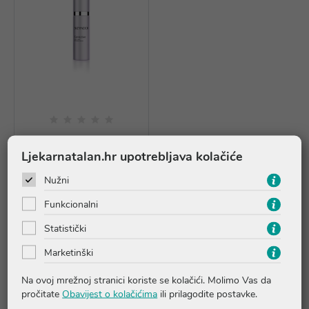
Skeyndor Corrective Deep
Ljekarnatalan.hr upotrebljava kolačiće
lines refining serum
75,45 €
Nužni
Funkcionalni
Dodaj u košaricu
Statistički
Skeyndor Corrective - Profesionalna
Marketinški
korekcija bora s trostrukim učinkom
Na ovoj mrežnoj stranici koriste se kolačići. Molimo Vas da
Linija
Skeyndor Corrective
osmišljena je za učinkovitu korekciju
pročitate
Obavijest o kolačićima
ili prilagodite postavke.
prvih mimičkih linija i dubokih bora, uz ciljanu njegu i stimulaciju