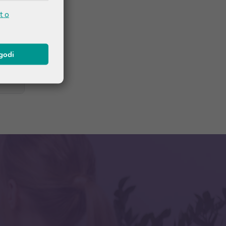
t o
 dana
agodi