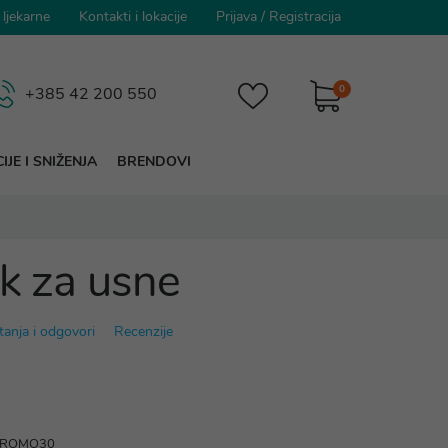
 ljekarne
Kontakti i lokacije
Prijava
/
Registracija
0
+385 42 200 550
IJE I SNIŽENJA
BRENDOVI
ck za usne
tanja i odgovori
Recenzije
 PROMO30