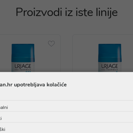
Proizvodi iz iste linije
an.hr upotrebljava kolačiće
AKCIJA
AKCIJA
alni
i
ški
age Deodorant 3-activ roll
Uriage Deodorant roll-