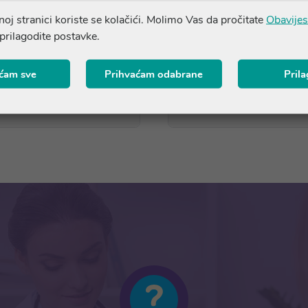
on
oj stranici koriste se kolačići. Molimo Vas da pročitate
Obavijes
11,80 €
11,80 €
 prilagodite postavke.
niža cijena u prethodnih 30 dana
*najniža cijena u prethodnih 30
11,80 €
11,80 €
ćam sve
Prihvaćam odabrane
Pril
Dodaj u košaricu
Dodaj u košaricu