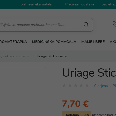
online@ljekarnatalan.hr
Plaćanje i dostava
Savjeti iz
ROMATERAPIJA
MEDICINSKA POMAGALA
MAME I BEBE
AKC
ga oko očiju i usana
Uriage Stick za usne
Uriage Sti
0 ocjena
Pi
7,70 €
Dodatnih -30%
uz promo kod