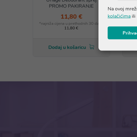
PROMO PAKIRANJE
Na ovoj mrežn
11,80 €
kolačićima
ili
*najniža cijena u prethodnih 30 dana
*naj
11,80 €
Prihva
Dodaj u košaricu