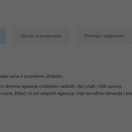
Upute o proizvodu
Pitanja i odgovori
vaše usne s izuzetnim užitkom.
v dnevne agresije (slobodni radikali, itd.) vlaži i štiti usnice.
ne, štiteći ih od vanjskih agresija. Ulje boražine obnavlja i pop