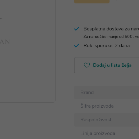
Besplatna dostava za na
Za narudžbe manje od 50€ : v
Rok isporuke: 2 dana
Dodaj u listu želja
Brand
Šifra proizvoda
Raspoloživost
Linija proizvoda