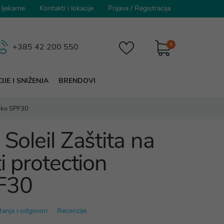
 ljekarne
Kontakti i lokacije
Prijava
/
Registracija
0
+385 42 200 550
IJE I SNIŽENJA
BRENDOVI
ijeko SPF30
 Soleil Zaštita na
ti protection
PF30
tanja i odgovori
Recenzije