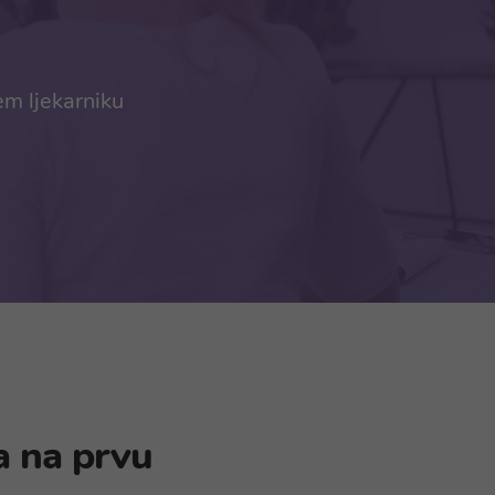
em ljekarniku
a na prvu