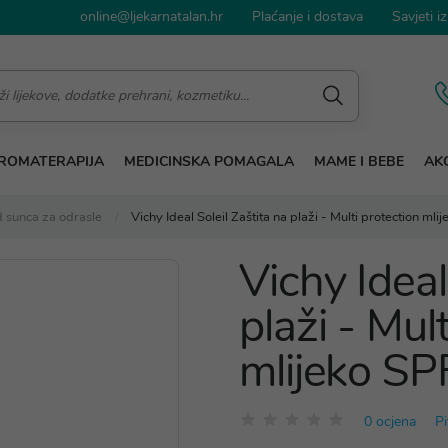
online@ljekarnatalan.hr
Plaćanje i dostava
Savjeti iz
ROMATERAPIJA
MEDICINSKA POMAGALA
MAME I BEBE
AKC
d sunca za odrasle
Vichy Ideal Soleil Zaštita na plaži - Multi protection ml
Vichy Ideal
plaži - Mul
mlijeko S
0 ocjena
Pi