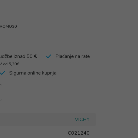
 PROMO30
rudžbe iznad 50 €
Plaćanje na rate
eć od 5,30€
Sigurna online kupnja
VICHY
C021240