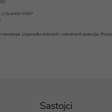
OŽU
 U SLANOJ VODI*
R
nanošenje. Usporedba tretiranih i netretiranih područja. Procj
Sastojci