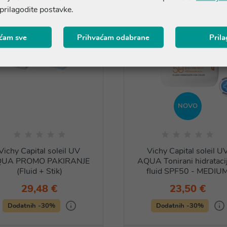
 prilagodite postavke.
ćam sve
Prihvaćam odabrane
Pril
NOVO
Vichy Capital soleil UV
Vichy Capital soleil U
UA PROMO PAKIRANJE
AQUA Tonirani hidratacij
(Fluid + Stik)
fluid SPF50 - MEDIU
29,48 €
23,50 €
Dodatnih -30%
Dodatnih -30%