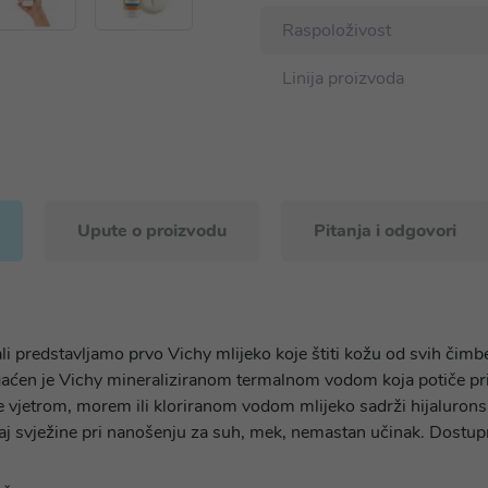
Raspoloživost
Linija proizvoda
Upute o proizvodu
Pitanja i odgovori
 obali predstavljamo prvo Vichy mlijeko koje štiti kožu od svih
ogaćen je Vichy mineraliziranom termalnom vodom koja potiče p
 vjetrom, morem ili kloriranom vodom mlijeko sadrži hijaluronsk
ćaj svježine pri nanošenju za suh, mek, nemastan učinak. Dostu