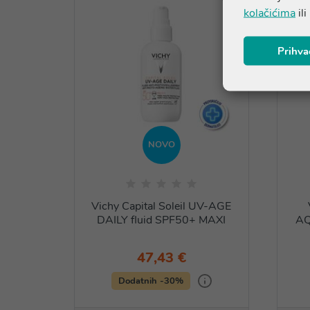
kolačićima
ili
Prihva
NOVO
Vichy Capital Soleil UV-AGE
DAILY fluid SPF50+ MAXI
AQ
47,43 €
Dodatnih -30%