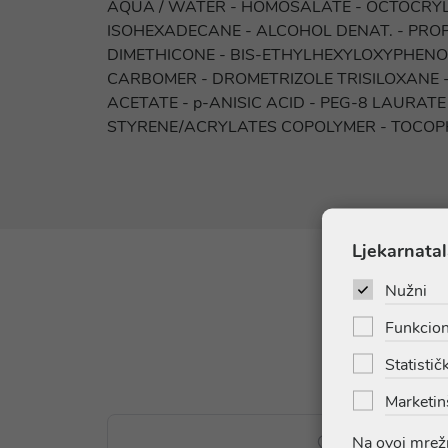
AQUA / WATER - HOMOSALATE - OCTOCRYL
ISOHEXADECANE - ALCOHOL DENAT. - PROPA
DIMETHICONE - BIS-ETHYLHEXYLOXYPHENO
CARBOMER - DROMETRIZOLE TRISILOXANE -
ACETATE - p-ANISIC ACID - PEG-8 LAUR
STYRENE/ACRYLATES COPOLYMER - TOCOPH
Ljekarnatal
Nužni
Funkcion
Statističk
Marketin
Na ovoj mrežn