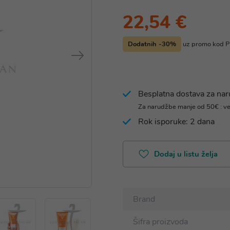
22,54 €
Dodatnih -30%
uz promo kod
Besplatna dostava za na
Za narudžbe manje od 50€ : v
Rok isporuke: 2 dana
Dodaj u listu želja
Brand
Šifra proizvoda