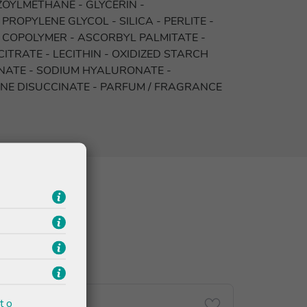
OYLMETHANE - GLYCERIN -
ROPYLENE GLYCOL - SILICA - PERLITE -
 COPOLYMER - ASCORBYL PALMITATE -
TRATE - LECITHIN - OXIDIZED STARCH
NATE - SODIUM HYALURONATE -
NE DISUCCINATE - PARFUM / FRAGRANCE
t o