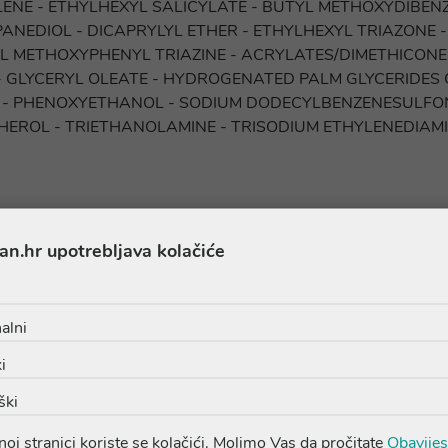
ENE - ETHYLHEXYL SALICYLATE - BUTYL METHOXYDIBENZ
NEDIOL - DICAPRYLYL ETHER - ETHYLHEXYL TRIAZONE - P
L METHOXYPHENYL TRIAZINE - ACRYLATES/DIMETHICONE
 GLYCERYL OLEATE - HYDROGENATED PALM GLYCERIDES CI
ATE - PHENOXYETHANOL - SODIUM DODECYLBENZENESULFO
EROL - TRIETHANOLAMINE - TRISODIUM ETHYLENEDIAMI
an.hr upotrebljava kolačiće
Proizvodi iz iste linije
alni
i
ški
oj stranici koriste se kolačići. Molimo Vas da pročitate
Obavijes