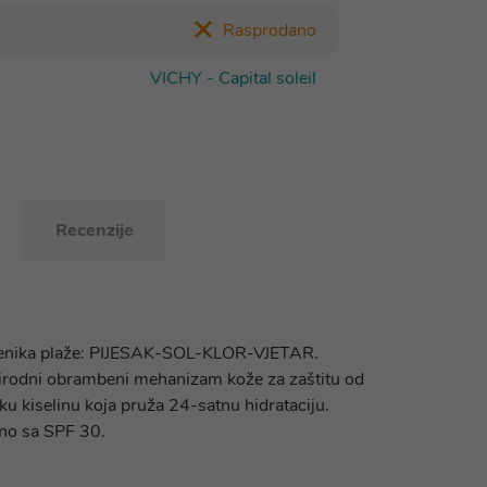
Rasprodano
VICHY - Capital soleil
Recenzije
 čimbenika plaže: PIJESAK-SOL-KLOR-VJETAR.
rirodni obrambeni mehanizam kože za zaštitu od
u kiselinu koja pruža 24-satnu hidrataciju.
pno sa SPF 30.