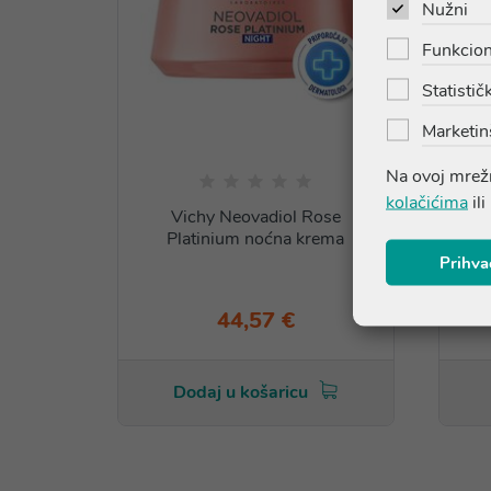
Nužni
Funkcion
Statističk
Marketin
Na ovoj mrežn
kolačićima
ili
Vichy Neovadiol Rose
Platinium noćna krema
Prihva
44,57 €
Dodaj u košaricu