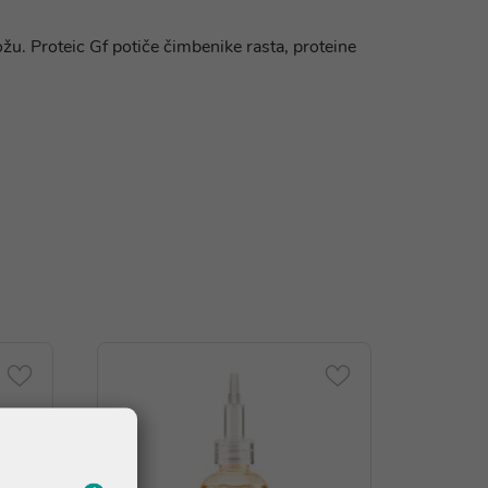
žu. Proteic Gf potiče čimbenike rasta, proteine