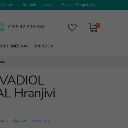
 ljekarne
Kontakti i lokacije
Prijava
/
Registracija
0
+385 42 200 550
IJE I SNIŽENJA
BRENDOVI
zam
OVADIOL
 Hranjivi
tanja i odgovori
Recenzije