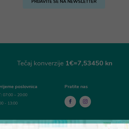
PRIJAVITE SE NA NEWSLETTER
Tečaj konverzije
1€=7,53450 kn
rijeme poslovnica
Pratite nas
 07:00 – 20:00
00 - 13:00
sti plaćanja