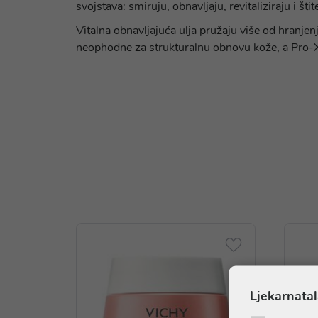
svojstava: smiruju, obnavljaju, revitaliziraju i štit
Vitalna obnavljajuća ulja pružaju više od hranje
neophodne za strukturalnu obnovu kože, a Pro-X
Ljekarnatal