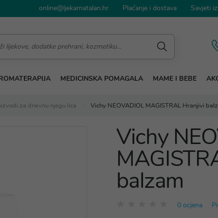
online@ljekarnatalan.hr
Plaćanje i dostava
Savjeti iz
ROMATERAPIJA
MEDICINSKA POMAGALA
MAME I BEBE
AKC
izvodi za dnevnu njegu lica
Vichy NEOVADIOL MAGISTRAL Hranjivi bal
Vichy NE
MAGISTRAL
balzam
0 ocjena
Pi