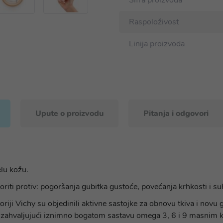
Šifra proizvoda
Raspoloživost
Linija proizvoda
Upute o proizvodu
Pitanja i odgovori
elu kožu.
boriti protiv: pogoršanja gubitka gustoće, povećanja krhkosti i s
riji Vichy su objedinili aktivne sastojke za obnovu tkiva i novu g
ože zahvaljujući iznimno bogatom sastavu omega 3, 6 i 9 masnim 