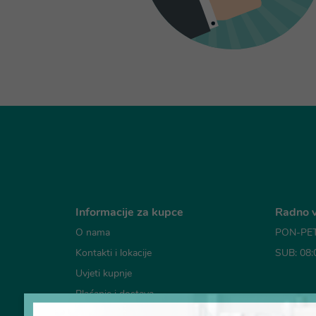
Informacije za kupce
Radno v
O nama
PON-PET:
Kontakti i lokacije
SUB: 08:
Uvjeti kupnje
Plaćanje i dostava
Mogućno
Česta pitanja