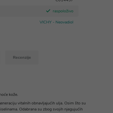
C014457
raspoloživo
VICHY - Neovadiol
Recenzije
uhoće kože.
eneraciju vitalnih obnavljajućih ulja. Osim što su
kiselinama. Odabrana su zbog svojih njegujućih