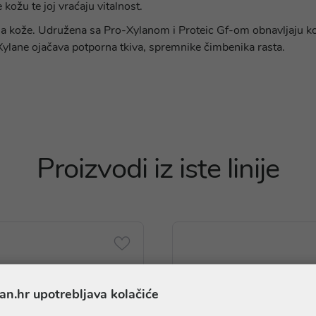
e kožu te joj vraćaju vitalnost.
nja kože. Udružena sa Pro-Xylanom i Proteic Gf-om obnavljaju ko
ylane ojačava potporna tkiva, spremnike čimbenika rasta.
Proizvodi iz iste linije
an.hr upotrebljava kolačiće