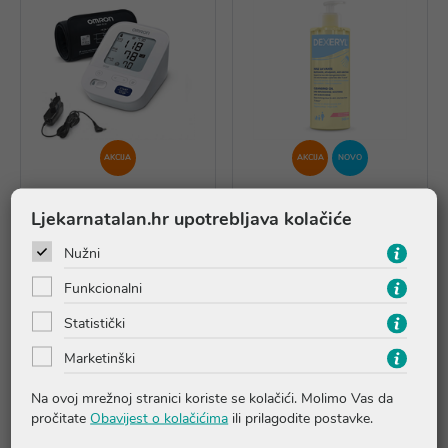
AKCIJA
AKCIJA
NOVO
Ljekarnatalan.hr upotrebljava kolačiće
OMRON M3 Comfort
Dexeryl ulje za čišćenje
tlakomjer s pametnom
Nužni
manžetom + ADAPTER
Funkcionalni
97,90 €
14,45 €
Statistički
*najniža cijena u prethodnih 30
*najniža cijena u prethodnih 30
dana
115,18 €
dana
18,06 €
Marketinški
Dodaj u košaricu
Dodaj u košaricu
Na ovoj mrežnoj stranici koriste se kolačići. Molimo Vas da
pročitate
Obavijest o kolačićima
ili prilagodite postavke.