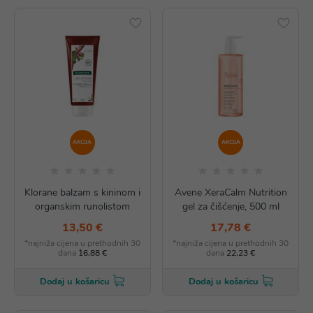
AKCIJA
AKCIJA
Klorane balzam s kininom i
Avene XeraCalm Nutrition
organskim runolistom
gel za čišćenje, 500 ml
13,50 €
17,78 €
*najniža cijena u prethodnih 30
*najniža cijena u prethodnih 30
dana
16,88 €
dana
22,23 €
Dodaj u košaricu
Dodaj u košaricu