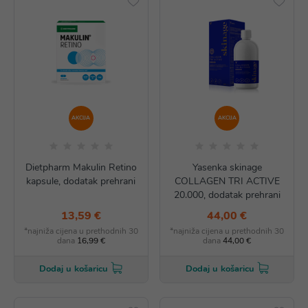
AKCIJA
AKCIJA
Dietpharm Makulin Retino
Yasenka skinage
kapsule, dodatak prehrani
COLLAGEN TRI ACTIVE
20.000, dodatak prehrani
13,59 €
44,00 €
*najniža cijena u prethodnih 30
*najniža cijena u prethodnih 30
dana
16,99 €
dana
44,00 €
Dodaj u košaricu
Dodaj u košaricu