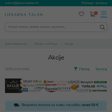
online@ljekarnatalan.hr
Plaćanje i dostava
0
ljekarnatalan.hr
Akcije i sniženja
Akcije
Akcije
(309 proizvoda)
Filtriraj
Sortiraj
.
Besplatna dostava za svaku narudžbu
iznad 50 €