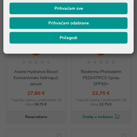
Prihvaćam sve
Prihvaćam odabrane
Prilagodi
AKCIJA
AKCIJA
Avene Hydrance Boost
Bioderma Photoderm
Koncentrirani hidrirajući
PEDIATRICS Spray
serum
SPF50+
27,80 €
22,75 €
*najniža cijena u prethodnih 30
*najniža cijena u prethodnih 30
dana
34,75 €
dana
22,75 €
Rasprodano
Dodaj u košaricu