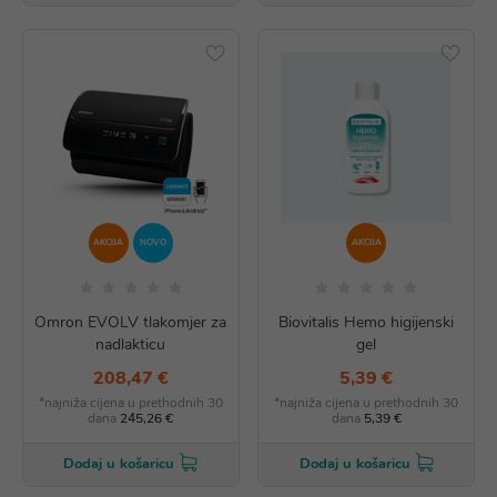
AKCIJA
NOVO
AKCIJA
Omron EVOLV tlakomjer za
Biovitalis Hemo higijenski
nadlakticu
gel
208,47 €
5,39 €
*najniža cijena u prethodnih 30
*najniža cijena u prethodnih 30
dana
245,26 €
dana
5,39 €
Dodaj u košaricu
Dodaj u košaricu