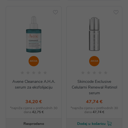
AKCIJA
AKCIJA
Avene Cleanance A.H.A.
Skincode Exclusive
serum za eksfolijaciju
Celularni Renewal Retinol
serum
34,20 €
47,74 €
*najniža cijena u prethodnih 30
*najniža cijena u prethodnih 30
dana
42,75 €
dana
47,74 €
Rasprodano
Dodaj u košaricu