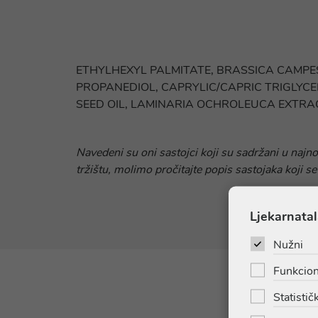
ETHYLHEXYL PALMITATE, BRASSICA CAMPES
PROPANEDIOL, CAPRYLIC/CAPRIC TRIGLYC
SEED OIL, LAMINARIA OCHROLEUCA EXTRAC
Navedeni su oni sastojci koji su sadržani u najn
tržištu, molimo pročitajte popis sastojaka koji se
Ljekarnatal
Nužni
Funkcion
Statističk