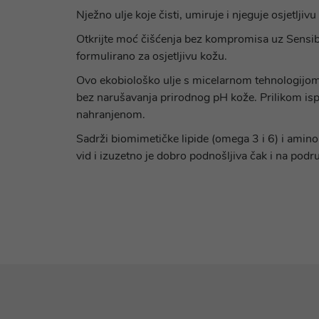
Nježno ulje koje čisti, umiruje i njeguje osjetljivu
Otkrijte moć čišćenja bez kompromisa uz Sensibio
formulirano za osjetljivu kožu.
Ovo ekobiološko ulje s micelarnom tehnologijom ko
bez narušavanja prirodnog pH kože. Prilikom ispi
nahranjenom.
Sadrži biomimetičke lipide (omega 3 i 6) i aminok
vid i izuzetno je dobro podnošljiva čak i na podru