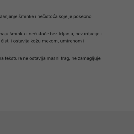
klanjanje šminke i nečistoća koje je posebno
u šminku i nečistoće bez trljanja, bez iritacije i
o čisti i ostavlja kožu mekom, umirenom i
na tekstura ne ostavlja masni trag, ne zamagljuje