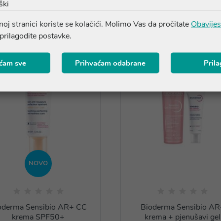
Proizvodi iz iste linije
ški
oj stranici koriste se kolačići. Molimo Vas da pročitate
Obavijes
 prilagodite postavke.
ćam sve
Prihvaćam odabrane
Pril
NOVO
oderma Sensibio AR+ CC
Bioderma Sensibio AR
krema SPF50+
krema + pjenušavi gel