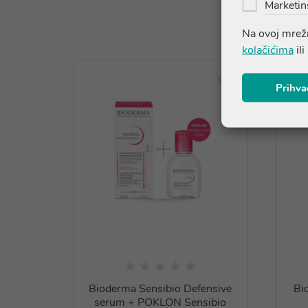
Marketin
Na ovoj mrežn
kolačićima
ili
Prihva
Bioderma Sensibio Defensive
Bi
serum + POKLON Sensibio