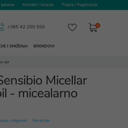
 ljekarne
Kontakti i lokacije
Prijava
/
Registracija
0
+385 42 200 550
IJE I SNIŽENJA
BRENDOVI
o ulje
ensibio Micellar
il - micealarno
tanja i odgovori
Recenzije