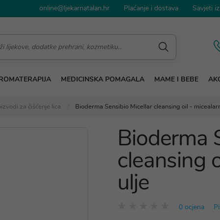
online@ljekarnatalan.hr
Plaćanje i dostava
Savjeti iz
ROMATERAPIJA
MEDICINSKA POMAGALA
MAME I BEBE
AKC
izvodi za čišćenje lica
Bioderma Sensibio Micellar cleansing oil - micealarn
Bioderma S
cleansing o
ulje
0 ocjena
Pi