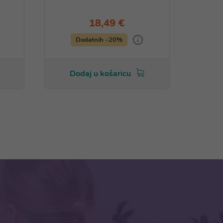
18,49 €
Dodatnih -20%
Dodaj u košaricu
Do