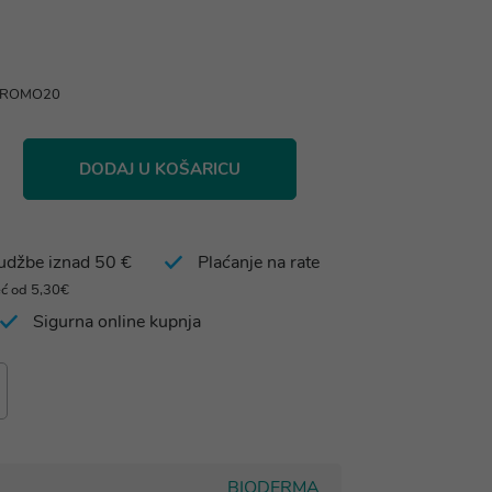
 PROMO20
DODAJ U KOŠARICU
rudžbe iznad 50 €
Plaćanje na rate
eć od 5,30€
Sigurna online kupnja
BIODERMA