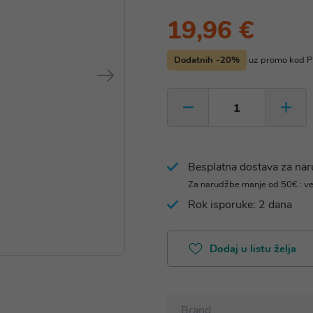
19,96 €
Dodatnih -20%
uz promo kod
Besplatna dostava za na
Za narudžbe manje od 50€ : v
Rok isporuke: 2 dana
Dodaj u listu želja
Brand