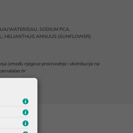
AQUA/WATER/EAU, SODIUM PCA,
OL, HELIANTHUS ANNUUS (SUNFLOWER)
nja između njegove proizvodnje i distribucije na
karnatalan.hr