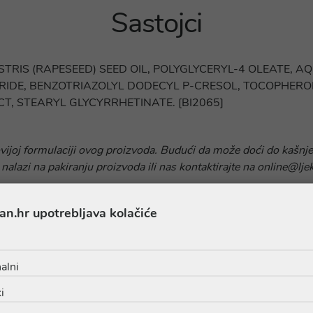
Sastojci
TRIS (RAPESEED) SEED OIL, POLYGLYCERYL-4 OLEATE, 
ERIDE, BENZOTRIAZOLYL DODECYL P-CRESOL, TOCOPHER
T, STEARYL GLYCYRRHETINATE. [BI2065]
ovijoj formulaciji ovog proizvoda. Budući da može doći do kašnje
 nalazi na pakiranju proizvoda ili nas kontaktirajte na online@lje
an.hr upotrebljava kolačiće
alni
i