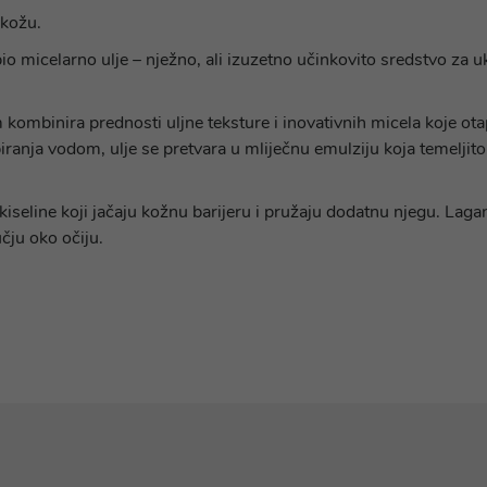
 kožu.
 micelarno ulje – nježno, ali izuzetno učinkovito sredstvo za u
mbinira prednosti uljne teksture i inovativnih micela koje otapaj
ranja vodom, ulje se pretvara u mliječnu emulziju koja temeljit
iseline koji jačaju kožnu barijeru i pružaju dodatnu njegu. Laga
čju oko očiju.