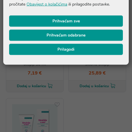
pročitate
Obavijest o kolačićima
ili prilagodite postavke.
Prihvaćam sve
Prihvaćam odabrane
Prilagodi
Biovitalis Emulzija za njegu
Biovitalis SET Emulzija i
vrlo suhe kože sklone
Fluid za vrlo suhu kožu
atopiji 50 ml
sklonu atopiji
7,19 €
25,89 €
Dodaj u košaricu
Dodaj u košaricu