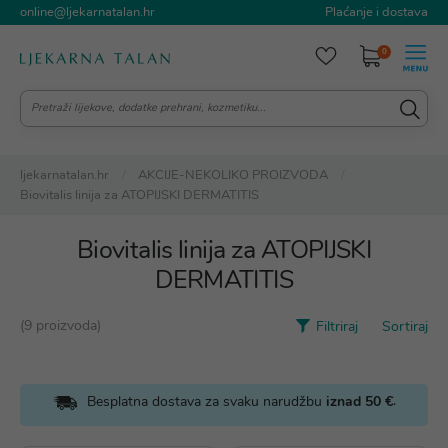
online@ljekarnatalan.hr
Plaćanje i dostava
0
ljekarnatalan.hr
AKCIJE-NEKOLIKO PROIZVODA
Biovitalis linija za ATOPIJSKI DERMATITIS
Biovitalis linija za ATOPIJSKI
DERMATITIS
(9 proizvoda)
Filtriraj
Sortiraj
.
Besplatna dostava za svaku narudžbu
iznad 50 €