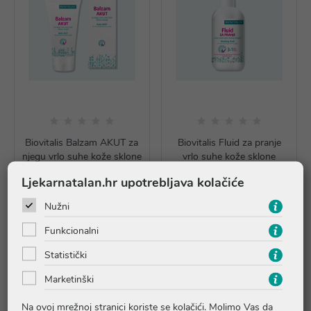
Biovitalis Balzam AKUT za
Biovitalis Fluid za pranje
njegu vrlo suhe kože sklone
vrlo suhe kože sklone
atopiji, 150 ml
atopiji 250 ml
Ljekarnatalan.hr upotrebljava kolačiće
16,99 €
11,59 €
Nužni
Dodaj u košaricu
Dodaj u košaricu
Funkcionalni
Statistički
Marketinški
Na ovoj mrežnoj stranici koriste se kolačići. Molimo Vas da