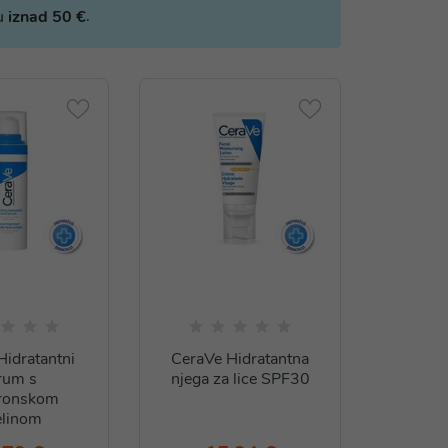
.
bu
iznad 50 €
Hidratantni
CeraVe Hidratantna
rum s
njega za lice SPF30
uronskom
elinom