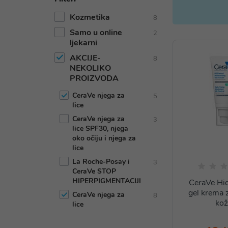
Kozmetika
8
Samo u online
2
ljekarni
AKCIJE-
8
NEKOLIKO
PROIZVODA
CeraVe njega za
5
lice
CeraVe njega za
3
lice SPF30, njega
oko očiju i njega za
lice
La Roche-Posay i
3
CeraVe STOP
HIPERPIGMENTACIJI
CeraVe Hid
gel krema 
CeraVe njega za
8
ko
lice