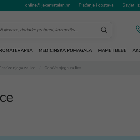
online@ljekarnatalan.hr
Plaćanje i dostava
Savjeti iz
ROMATERAPIJA
MEDICINSKA POMAGALA
MAME I BEBE
AKC
CeraVe njega za lice
CeraVe njega za lice
ice