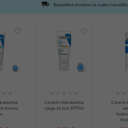
Besplatna dostava za svaku narudž
ratantna
CeraVe Hidratantna
CeraVe 
za masnu
njega za lice SPF50
se
žu
hijal
kis