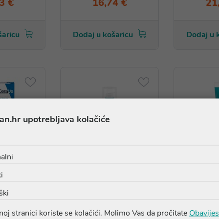
3 €
16,74 €
21
šaricu
Dodaj u košaricu
Dodaj u 
an.hr upotrebljava kolačiće
alni
i
ški
avljajuća
CeraVe Retinol serum
CeraVe 
oj stranici koriste se kolačići. Molimo Vas da pročitate
Obavijes
dručje oko
s