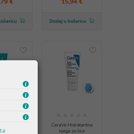
,79 €
15,94 €
košaricu
Dodaj u košaricu
Gel za kožu
CeraVe Hidratantna
t o
klonu
njega za lice