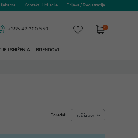
 ljekarne
Kontakti i lokacije
Prijava
/
Registracija
0
+385 42 200 550
IJE I SNIŽENJA
BRENDOVI
Poredak
naš izbor