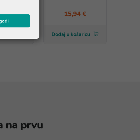
ostima, 40ml
,47 €
15,94 €
agodi
košaricu
Dodaj u košaricu
a na prvu