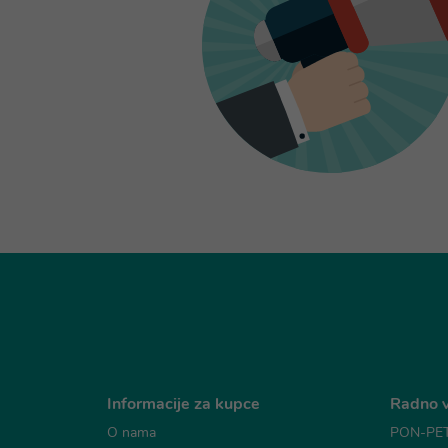
Informacije za kupce
Radno v
O nama
PON-PET: