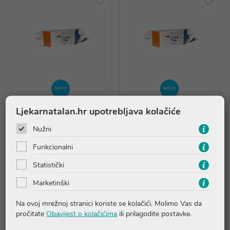
NOVO
NOVO
Ljekarnatalan.hr upotrebljava kolačiće
Skeyndor dan/noć Power
Skeyndor dan/noć Power
Nužni
C+ / Power Hyaluronic
C+ / Power Hyaluronic
krema 7229
emulzija 7230
Funkcionalni
12,99 €
12,99 €
Statistički
Marketinški
Dodaj u košaricu
Dodaj u košaricu
Na ovoj mrežnoj stranici koriste se kolačići. Molimo Vas da
pročitate
Obavijest o kolačićima
ili prilagodite postavke.
Skeyndor Power Duo Dan/Noć paketi pružaju potpunu 24-satnu rutinu
njege kože kombinirajući pažljivo odabranu dnevnu i noćnu kremu za