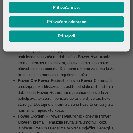
maksimalan učinak. Dnevna njega štiti kožu od vanjskih utjecaja,
Prihvaćam sve
pruža hidrataciju i vraća svjež, blistav izgled, dok noćna njega djeluje
u vrijeme prirodne regeneracije kože, intenzivno je obnavlja i pomaže
Prihvaćam odabrane
očuvati njezinu elastičnost i mekoću.
Power Duo kolekcija dostupna je u nekoliko kombinacija prilagođenih
Prilagodi
različitim potrebama kože:
Power C + Power Hyaluronic
- dnevna
Power C
krema
ili emulzija vraća koži sjaj, ujednačava ten i pruža
antioksidativnu zaštitu, dok noćna
Power Hyaluronic
krema intenzivno hidratizira, obnavlja kožu i pomaže
očuvati njezinu punoću. Dostupno u kremi za suhu kožu
te emulziji za normalnu i mješovitu kožu.
Power C + Power Retinol
- dnevna
Power C
krema ili
emulzija pruža blistavost i zaštitu od slobodnih radikala,
dok noćna
Power Retinol
krema potiče obnovu kože,
poboljšava teksturu i pomaže ublažiti vidljive znakove
starenja. Dostupno u kremi za suhu kožu te emulziji za
normalnu i mješovitu kožu.
Power Oxygen + Power Hyaluronic
- dnevna
Power
Oxygen
krema ili emulzija revitalizira umornu i kožu
izloženu urbanim utjecajima te vraća svježinu i energiju,