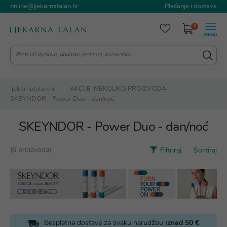
online@ljekarnatalan.hr
Plaćanje i dostava
0
ljekarnatalan.hr
AKCIJE-NEKOLIKO PROIZVODA
SKEYNDOR - Power Duo - dan/noć
SKEYNDOR - Power Duo - dan/noć
(6 proizvoda)
Filtriraj
Sortiraj
.
Besplatna dostava za svaku narudžbu
iznad 50 €