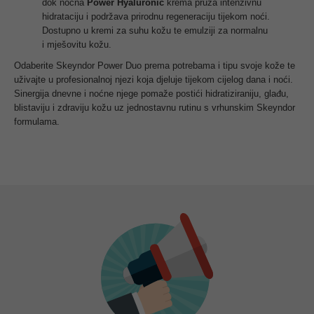
dok noćna
Power Hyaluronic
krema pruža intenzivnu
hidrataciju i podržava prirodnu regeneraciju tijekom noći.
Dostupno u kremi za suhu kožu te emulziji za normalnu
i mješovitu kožu.
Odaberite Skeyndor Power Duo prema potrebama i tipu svoje kože te
uživajte u profesionalnoj njezi koja djeluje tijekom cijelog dana i noći.
Sinergija dnevne i noćne njege pomaže postići hidratiziraniju, glađu,
blistaviju i zdraviju kožu uz jednostavnu rutinu s vrhunskim Skeyndor
formulama.