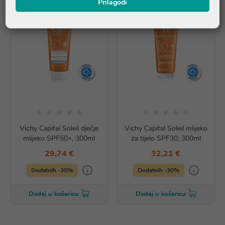
Prilagodi
Vichy Capital Soleil dječje
Vichy Capital Soleil mlijeko
mlijeko SPF50+, 300ml
za tijelo SPF30, 300ml
29,74 €
32,21 €
Dodatnih -30%
Dodatnih -30%
Dodaj u košaricu
Dodaj u košaricu