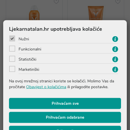
Ljekarnatalan.hr upotrebljava kolačiće
Nužni
Funkcionalni
Statistički
Marketinški
Vichy Capital Soleil Dječji
Vichy Capital Soleil mlijeko
sprej protiv priljepljivanja
za tijelo SPF50+, 300ml
Na ovoj mrežnoj stranici koriste se kolačići. Molimo Vas da
pijeska na kožu SPF50+
pročitate
Obavijest o kolačićima
ili prilagodite postavke.
30,71 €
32,21 €
Dodatnih -30%
Dodatnih -30%
Prihvaćam sve
Dodaj u košaricu
Dodaj u košaricu
Prihvaćam odabrane