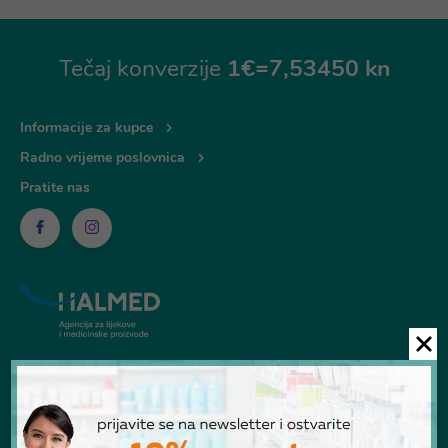
Tečaj konverzije
1€=7,53450 kn
Informacije za kupce
Radno vrijeme poslovnica
Pratite nas
© Ljekarna Talan 2026