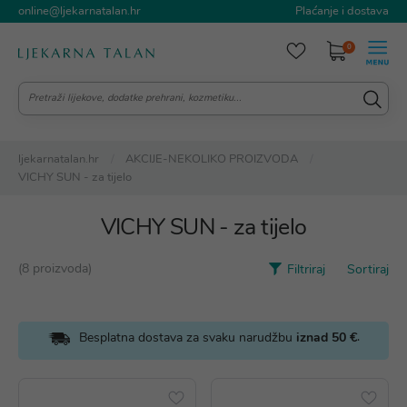
online@ljekarnatalan.hr
Plaćanje i dostava
0
ljekarnatalan.hr
AKCIJE-NEKOLIKO PROIZVODA
VICHY SUN - za tijelo
VICHY SUN - za tijelo
(8 proizvoda)
Filtriraj
Sortiraj
.
Besplatna dostava za svaku narudžbu
iznad 50 €