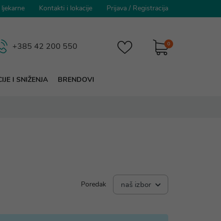
 ljekarne
Kontakti i lokacije
Prijava
/
Registracija
0
+385 42 200 550
IJE I SNIŽENJA
BRENDOVI
Poredak
naš izbor