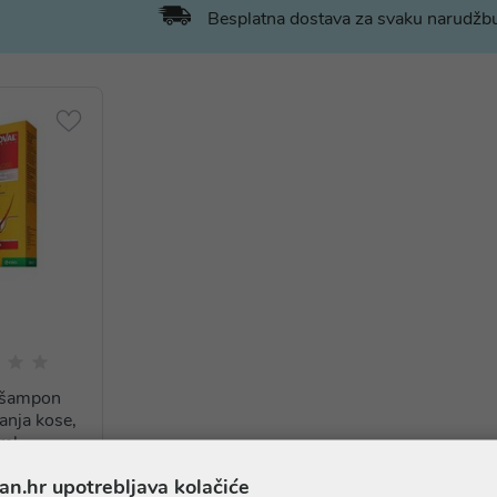
Besplatna dostava za svaku narudž
 šampon
anja kose,
ml
0 €
an.hr upotrebljava kolačiće