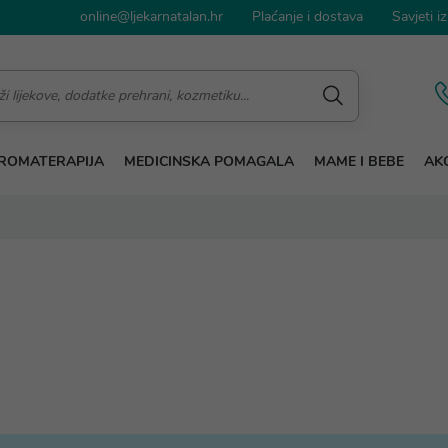
online@ljekarnatalan.hr
Plaćanje i dostava
Savjeti iz
ROMATERAPIJA
MEDICINSKA POMAGALA
MAME I BEBE
AKC