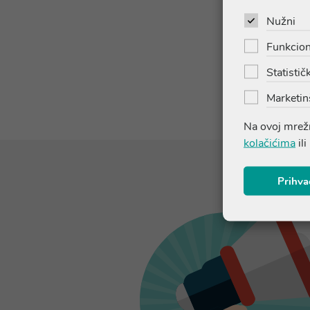
Nužni
Dodaj u ko
Funkcion
Statističk
Marketin
Na ovoj mrežn
kolačićima
ili
Prihva