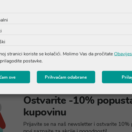
šaricu
alni
i
ški
oj stranici koriste se kolačići. Molimo Vas da pročitate
Obavijes
 prilagodite postavke.
ćam sve
Prihvaćam odabrane
Pril
Ostvarite -10% popust
kupovinu
Prijavite se na naš newsletter i ostvarite 10
prvi saznajte za akcije i pogodnosti!