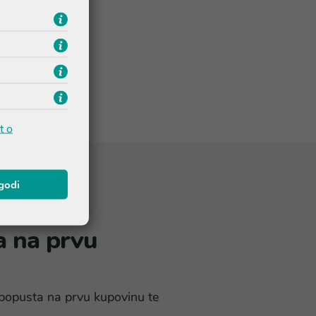
t o
agodi
a na prvu
% popusta na prvu kupovinu te