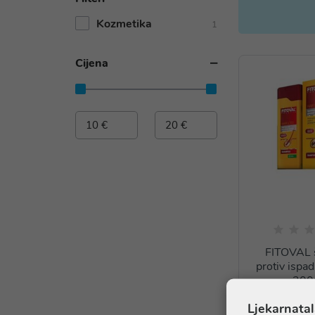
Kozmetika
1
Cijena
FITOVAL
protiv ispad
200
11,4
Ljekarnatal