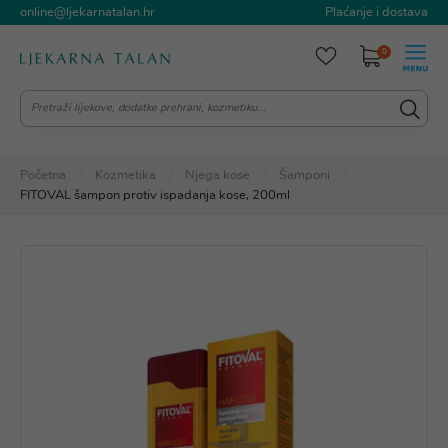
online@ljekarnatalan.hr
Plaćanje i dostava
0
Početna
Kozmetika
Njega kose
Šamponi
FITOVAL šampon protiv ispadanja kose, 200ml