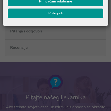
Prihvaćam odabrane
Prilagodi
Upute o proizvodu
Pitanja i odgovori
Recenzije
Pitajte našeg ljekarnika
Ako trebate savjet vezan uz zdravlje slobodno se obratite