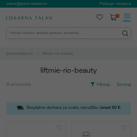
online@ljekarnatalan.hr
Plaćanje i dostava
0
ljekarnatalan.hr
liftmie-rio-beauty
liftmie-rio-beauty
(6 proizvoda)
Filtriraj
Sortiraj
.
Besplatna dostava za svaku narudžbu
iznad 50 €