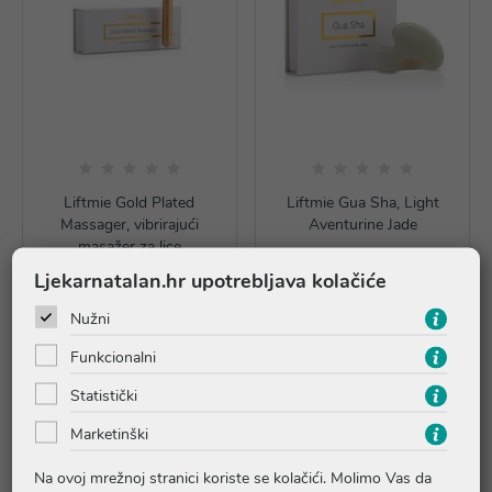
Liftmie Gold Plated
Liftmie Gua Sha, Light
Massager, vibrirajući
Aventurine Jade
masažer za lice
Ljekarnatalan.hr upotrebljava kolačiće
63,40 €
24,90 €
Nužni
Dodaj u košaricu
Dodaj u košaricu
Funkcionalni
Statistički
Marketinški
Na ovoj mrežnoj stranici koriste se kolačići. Molimo Vas da