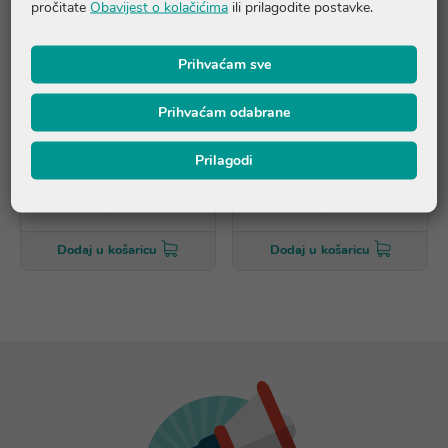
pročitate
Obavijest o kolačićima
ili prilagodite postavke.
Prihvaćam sve
Prihvaćam odabrane
Liftmie Ice Globes - pink
Liftmie Ice Globes -
Prilagodi
transparent
49,78 €
49,78 €
Dodaj u košaricu
Dodaj u košaricu