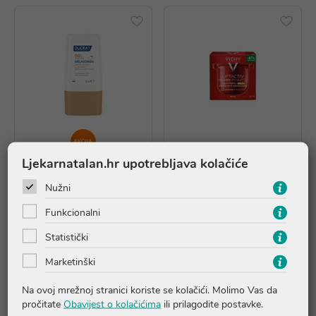
AKCIJA
Ljekarnatalan.hr upotrebljava kolačiće
Nužni
Ducray Melascreen tonirani
Vichy Liftactiv Collagen
zaštitni fluid protiv mrlja
Spacialist 16 dnevna krema
Funkcionalni
SPF50+
SPF50+ - REFILL
Statistički
15,98 €
43,42 €
*najniža cijena u prethodnih 30
Marketinški
dana
19,98 €
Na ovoj mrežnoj stranici koriste se kolačići. Molimo Vas da
Dodaj u košaricu
Dodaj u košaricu
pročitate
Obavijest o kolačićima
ili prilagodite postavke.