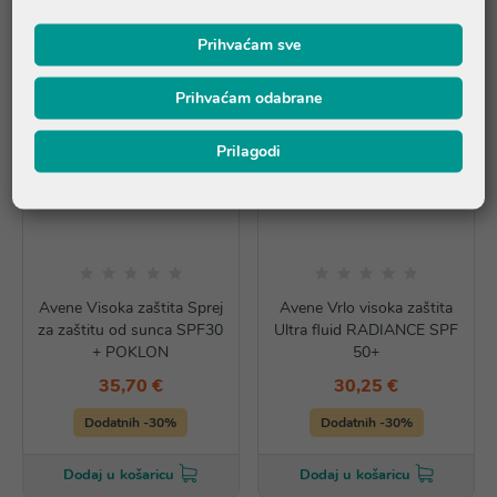
Prihvaćam sve
Prihvaćam odabrane
Prilagodi
Avene Visoka zaštita Sprej
Avene Vrlo visoka zaštita
za zaštitu od sunca SPF30
Ultra fluid RADIANCE SPF
+ POKLON
50+
35,70 €
30,25 €
Dodatnih -30%
Dodatnih -30%
Dodaj u košaricu
Dodaj u košaricu