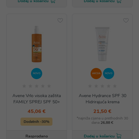
Dodaj u košaricu
Dodaj u košaricu
NOVO
AKCIJA
NOVO
Avene Vrlo visoka zaštita
Avene Hydrance SPF 30
FAMILY SPREJ SPF 50+
Hidrirajuća krema
45,06 €
21,50 €
*najniža cijena u prethodnih 30
Dodatnih -30%
dana
26,88 €
Rasprodano
Dodaj u košaricu