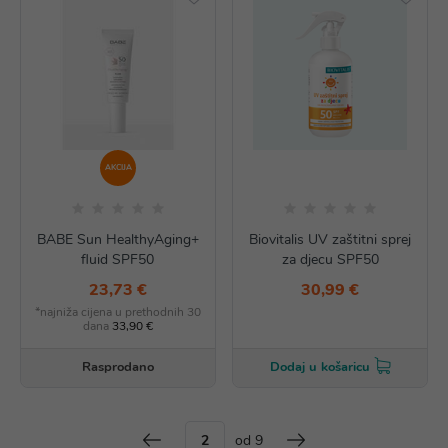
AKCIJA
BABE Sun HealthyAging+
Biovitalis UV zaštitni sprej
fluid SPF50
za djecu SPF50
23,73 €
30,99 €
*najniža cijena u prethodnih 30
dana
33,90 €
Rasprodano
Dodaj u košaricu
od 9