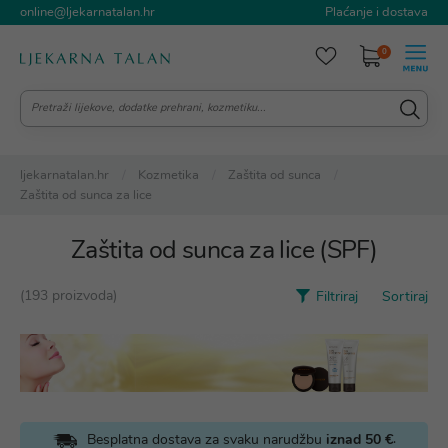
online@ljekarnatalan.hr
Plaćanje i dostava
0
ljekarnatalan.hr
Kozmetika
Zaštita od sunca
Zaštita od sunca za lice
Zaštita od sunca za lice (SPF)
(193 proizvoda)
Filtriraj
Sortiraj
.
Besplatna dostava za svaku narudžbu
iznad 50 €