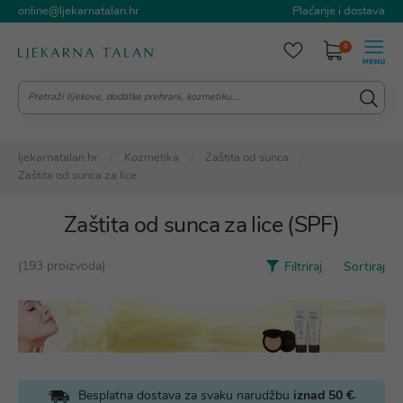
online@ljekarnatalan.hr
Plaćanje i dostava
0
ljekarnatalan.hr
Kozmetika
Zaštita od sunca
Zaštita od sunca za lice
Zaštita od sunca za lice (SPF)
(193 proizvoda)
Filtriraj
Sortiraj
.
Besplatna dostava za svaku narudžbu
iznad 50 €