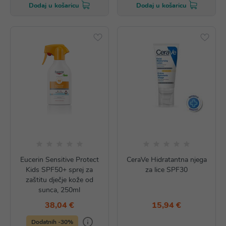
Dodaj u košaricu
Dodaj u košaricu
Eucerin Sensitive Protect
CeraVe Hidratantna njega
Kids SPF50+ sprej za
za lice SPF30
zaštitu dječje kože od
sunca, 250ml
38,04 €
15,94 €
Dodatnih -30%