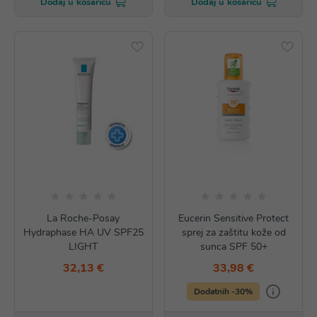
Dodaj u košaricu
Dodaj u košaricu
La Roche-Posay
Eucerin Sensitive Protect
Hydraphase HA UV SPF25
sprej za zaštitu kože od
LIGHT
sunca SPF 50+
32,13 €
33,98 €
Dodatnih -30%