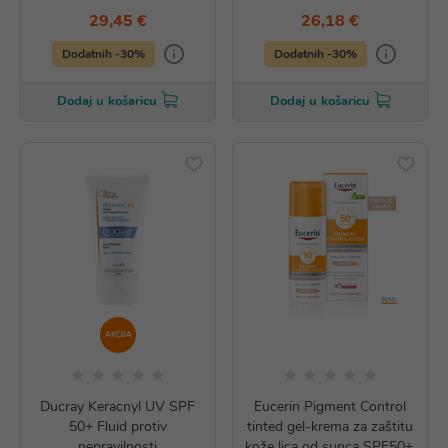
29,45 €
26,18 €
Dodatnih -30%
Dodatnih -30%
Dodaj u košaricu
Dodaj u košaricu
AKCIJA
Ducray Keracnyl UV SPF
Eucerin Pigment Control
50+ Fluid protiv
tinted gel-krema za zaštitu
nepravilnosti
kože lica od sunca SPF50+,