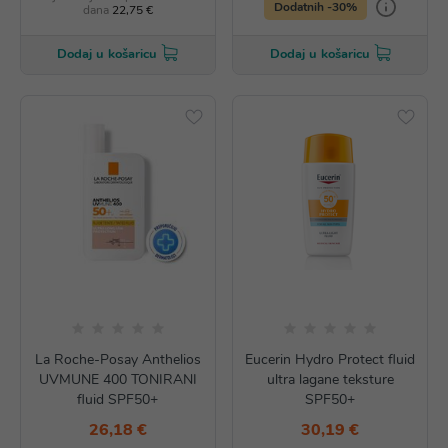
Dodatnih -30%
dana
22,75 €
Dodaj u košaricu
Dodaj u košaricu
La Roche-Posay Anthelios
Eucerin Hydro Protect fluid
UVMUNE 400 TONIRANI
ultra lagane teksture
fluid SPF50+
SPF50+
26,18 €
30,19 €