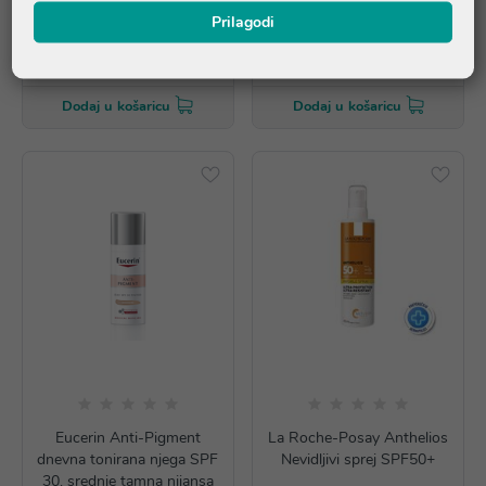
17,49 €
26,49 €
Prilagodi
*najniža cijena u prethodnih 30
Dodatnih -30%
dana
17,49 €
Dodaj u košaricu
Dodaj u košaricu
Eucerin Anti-Pigment
La Roche-Posay Anthelios
dnevna tonirana njega SPF
Nevidljivi sprej SPF50+
30, srednje tamna nijansa