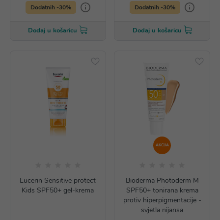
Dodatnih -30%
Dodatnih -30%
Dodaj u košaricu
Dodaj u košaricu
AKCIJA
Eucerin Sensitive protect
Bioderma Photoderm M
Kids SPF50+ gel-krema
SPF50+ tonirana krema
protiv hiperpigmentacije -
svjetla nijansa