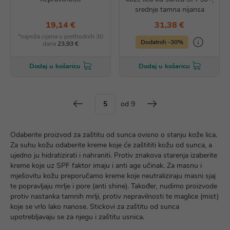
srednje tamna nijansa
19,14 €
31,38 €
*najniža cijena u prethodnih 30
Dodatnih -30%
dana
23,93 €
Dodaj u košaricu
Dodaj u košaricu
od 9
Odaberite proizvod za zaštitu od sunca ovisno o stanju kože lica.
Za suhu kožu odaberite kreme koje će zaštititi kožu od sunca, a
ujedno ju hidratizirati i nahraniti. Protiv znakova starenja izaberite
kreme koje uz SPF faktor imaju i anti age učinak. Za masnu i
mješovitu kožu preporučamo kreme koje neutraliziraju masni sjaj
te popravljaju mrlje i pore (anti shine). Također, nudimo proizvode
protiv nastanka tamnih mrlji, protiv nepravilnosti te maglice (mist)
koje se vrlo lako nanose. Stickovi za zaštitu od sunca
upotrebljavaju se za njegu i zaštitu usnica.